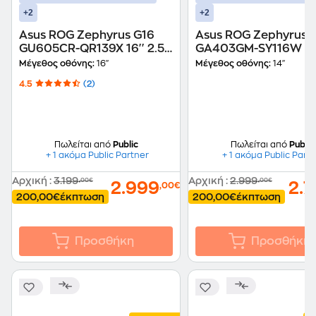
+2
+2
Asus ROG Zephyrus G16
Asus ROG Zephyrus 
GU605CR-QR139X 16'' 2.5K
GA403GM-SY116W 14
OLED 240Hz (Core Ultra 9-
QHD+ OLED (AMD Ryz
Μέγεθος οθόνης:
16"
Μέγεθος οθόνης:
14"
285H/32GB/1TB
9-465/32 GB/1TB
4.5
(2)
SSD/GeForce RTX 5070 Ti
SSD/GeForce RTX
/Win11 Pro) Gray Laptop
5060/Win11Home) L
Πωλείται από
Public
Πωλείται από
Public
+ 1 ακόμα Public Partner
+ 1 ακόμα Public Part
Αρχική
:
3.199
Αρχική
:
2.999
,00€
,00€
2.999
2.
,00€
200,00€
έκπτωση
200,00€
έκπτωση
Προσθήκη
Προσθήκη