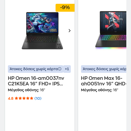
-9%
+1
Άτοκες δόσεις χωρίς κάρτα
Άτοκες δόσεις χωρίς κάρτα
HP Omen 16-am0037nv
HP Omen Max 16-
C21K5EA 16" FHD+ IPS
ah0051nv 16" QHD+
(Intel Core i7-14650HX/16
(Intel Core Ultra 9-
Μέγεθος οθόνης:
16"
Μέγεθος οθόνης:
16"
GB/1 TB SSD/GeForce RTX
275HX/32 GB/2TB
4.8
(10)
5060/Win11Home) Laptop
SSD/GeForce RTX
5080/Win11Pro) Lap