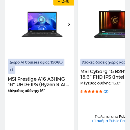
-13%
Δώρο ΑΙ Courses αξίας 150€
Άτοκες δόσεις χωρίς κάρτα
+1
MSI Cyborg 15 B2R
15.6" FHD IPS (Intel C
MSI Prestige A16 A3HMG
240H/16 GB/1 TB
Μέγεθος οθόνης:
15.6"
16'' UHD+ IPS (Ryzen 9 AI
SSD/GeForce RTX
365/32GB/1TB
Μέγεθος οθόνης:
16"
5
(2)
5060/Win11Home) L
SSD/Radeon 880M
Graphics/Win11Pro)
Laptop
Πωλείται από
Public
+ 1 ακόμα Public Part