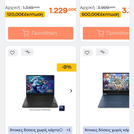
Αρχική
:
1.349
Αρχική
:
3.999
,00€
,00€
1.229
3.
,00€
120,00€
έκπτωση
600,00€
έκπτωση
Προσθήκη
Προσθήκη
-9%
+1
Άτοκες δόσεις χωρίς κάρτα
Άτοκες δόσεις χωρίς κάρτα