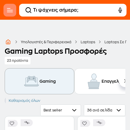
Υπολογιστές & Περιφερειακά
Laptops
Laptops Σε Π
Gaming Laptops Προσφορές
23 προϊόντα
Gaming
Επαγγελματι
Gaming
Καθαρισμός όλων
Best seller
36 ανά σελίδα