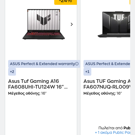
-24%
ASUS Perfect & Extended warranty
ASUS Perfect & Extended 
+2
+1
Asus Tuf Gaming A16
Asus TUF Gaming A1
FA608UHI-TU124W 16"
FA607NUQ-RL009W 
FHD+ IPS (AMD Ryzen 7-
FHD+ IPS (AMD Ryzen
Μέγεθος οθόνης:
16"
Μέγεθος οθόνης:
16"
260/16GB/512GB
170/16 GB/512GB
SSD/GeForce RTX
SSD/GeForce RTX
5050/Win11Home) Laptop
4050/Win11Home) L
Πωλείται από
Public
+ 1 ακόμα Public Part