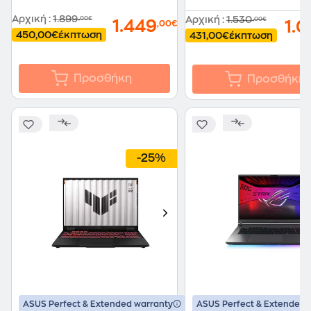
Αρχική
:
1.899
Αρχική
:
1.530
,00€
,00€
1.449
1.
,00€
450,00€
έκπτωση
431,00€
έκπτωση
Προσθήκη
Προσθήκη
-25%
ASUS Perfect & Extended warranty
ASUS Perfect & Extended 