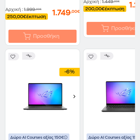
Αρχική
:
1.449
,00€
1.
200,00€
έκπτωση
Αρχική
:
1.999
,00€
1.749
,00€
250,00€
έκπτωση
Προσθήκη
Προσθήκη
-6%
Δώρο ΑΙ Courses αξίας 150€
Δώρο ΑΙ Courses αξίας 150