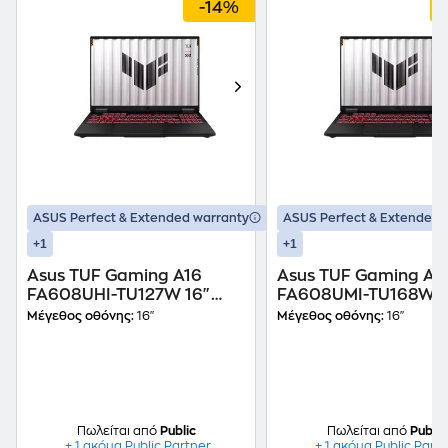
-14%
ASUS Perfect & Extended warranty
ASUS Perfect & Extended 
+1
+1
Asus TUF Gaming A16
Asus TUF Gaming A1
FA608UHI-TU127W 16"
FA608UMI-TU168W 1
FHD+ IPS (AMD Ryzen 7-
FHD+ IPS (AMD Ryzen
Μέγεθος οθόνης:
16"
Μέγεθος οθόνης:
16"
260/16 GB/1TB
260/16 GB/1TB
SSD/GeForce RTX
SSD/GeForce RTX
5050/Windows 11 Home)
5060/Windows 11 H
Laptop
Laptop
Πωλείται από
Public
Πωλείται από
Public
+ 1 ακόμα Public Partner
+ 1 ακόμα Public Part