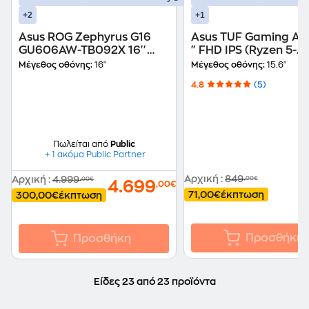
+2
+1
Asus ROG Zephyrus G16
Asus TUF Gaming A15
GU606AW-TB092X 16''
" FHD IPS (Ryzen 5-
2.5K OLED (Intel Core Ultra
7535HS/16 GB/512G
Μέγεθος οθόνης:
16"
Μέγεθος οθόνης:
15.6"
9-386H/32GB/1TB
SSD/GeForce RTX
4.8
(5)
SSD/GeForce RTX
3050/Win11Home) L
5080/Win11Pro) Laptop
Πωλείται από
Public
+ 1 ακόμα Public Partner
Αρχική
:
849
Αρχική
:
4.999
,00€
,00€
7
4.699
,00€
71,00€
έκπτωση
300,00€
έκπτωση
Προσθήκη
Προσθήκη
Είδες 23 από 23 προϊόντα