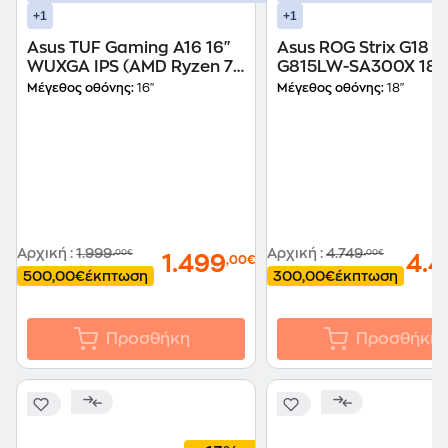
+1
+1
Asus TUF Gaming A16 16"
Asus ROG Strix G18
WUXGA IPS (AMD Ryzen 7-
G815LW-SA300X 18" 
260/16GB/512GB
Mini LED;Anti-Glare (I
Μέγεθος οθόνης:
16"
Μέγεθος οθόνης:
18"
SSDS/GeForce RTX
Core Ultra 9-290HX
5060/Win11Home) Laptop
Plus/32 GB/1TB
SSD/GeForce RTX
5080/Windows 11 Pr
Laptop
Αρχική
:
1.999
Αρχική
:
4.749
,00€
,00€
1.499
4.4
,00€
500,00€
έκπτωση
300,00€
έκπτωση
Προσθήκη
Προσθήκη