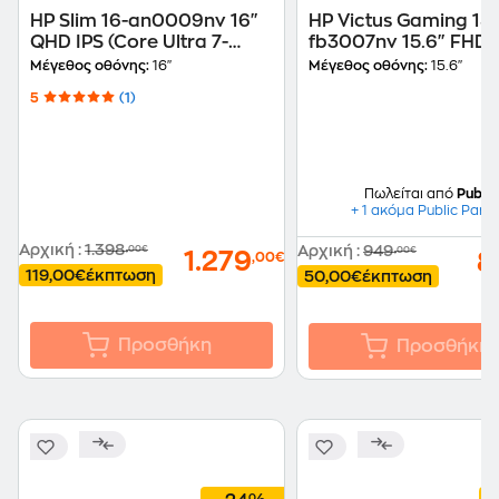
HP Slim 16-an0009nv 16"
HP Victus Gaming 15-
QHD IPS (Core Ultra 7-
fb3007nv 15.6" FHD 
255H/16GB/1TB/GeForce
(AMD Ryzen 7-
Μέγεθος οθόνης:
16"
Μέγεθος οθόνης:
15.6"
RTX 5060/Win11Home)
7445HS/16GB/512GB
5
(1)
Laptop
SSD/GeForce RTX
4050/Win11Home) L
Πωλείται από
Public
+ 1 ακόμα Public Part
Αρχική
:
1.398
Αρχική
:
949
,00€
,00€
1.279
8
,00€
119,00€
έκπτωση
50,00€
έκπτωση
Προσθήκη
Προσθήκη