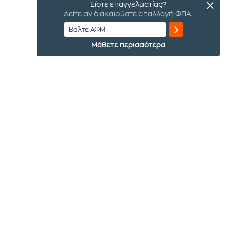
Είστε επαγγελματίας?
Δείτε αν διακαιούστε απαλλαγή ΦΠΑ.
Μάθετε περισσότερα
Έλα στην παρέα μας
με το email σου
Αποδέχομαι τους
Όρους χρήσης
του ιστοτόπου και
επιθυμώ να λαμβάνω ενημερώσεις σχετικά με τις
προσφορές και τα νέα της Public Retail AE. σύμφωνα με