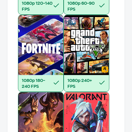
1080p
120–140
1080p
60–90
FPS
FPS
1080p
180–
1080p
240+
240 FPS
FPS