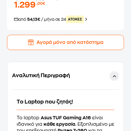
1.299
,00€
από
54,13€
/ μήνα σε 24
ATOKEΣ
Αγορά μόνο από κατάστημα
Αναλυτική Περιγραφή
Το Laptop που ζητάς!
Το laptop
Asus TUF Gaming A16
είναι
ιδανικό για
κάθε εργασία
. Εξοπλισμένο με
τον επεξεργαστή
Ryzen 7-260
και τα