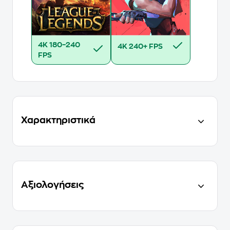
4K
180–240
4K
240+ FPS
FPS
Χαρακτηριστικά
Αξιολογήσεις