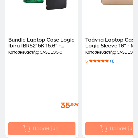
Bundle Laptop Case Logic
Τσάντα Laptop Case
Ibira IBRS215K 15.6" -
Logic Sleeve 16" - Μ
Μαύρο + Intenso Rainbow
Κατασκευαστής:
CASE LOGIC
Κατασκευαστής:
CASE LOGI
Line 8GB USB 2.0 Stick
5
(1)
Πράσινο + Alcatroz
Airmouse V Ασύρματο
Ποντίκι Μαύρο + NOD Mat
Compact Mouse Pad
220mm Μαύρο
35
,90€
Προσθήκη
Προσθήκη