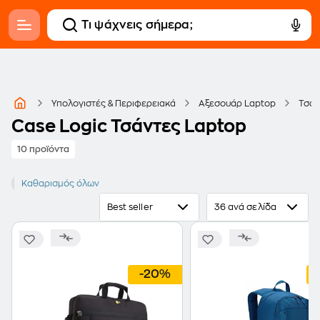
Υπολογιστές & Περιφερειακά
Αξεσουάρ Laptop
Τσάν
Case Logic Τσάντες Laptop
10 προϊόντα
CASE LOGIC
Καθαρισμός όλων
Best seller
36 ανά σελίδα
-20%