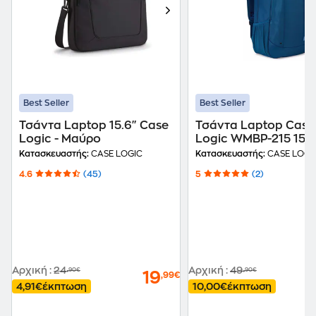
Best Seller
Best Seller
Τσάντα Laptop 15.6" Case
Τσάντα Laptop Case
Logic - Μαύρο
Logic WMBP-215 15.6"
Μπλε
Κατασκευαστής:
CASE LOGIC
Κατασκευαστής:
CASE LOGI
4.6
(45)
5
(2)
Αρχική
:
24
Αρχική
:
49
,90€
,90€
19
,99€
4,91€
έκπτωση
10,00€
έκπτωση