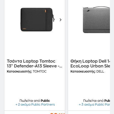
Τσάντα Laptop Tomtoc
Θήκη Laptop Dell 14"
13" Defender-A13 Sleeve -
EcoLoop Urban Slee
Μαύρο
CV4425 Αδιάβροχη -
Κατασκευαστής:
TOMTOC
Κατασκευαστής:
DELL
Μαύρο
Πωλείται από
Public
Πωλείται από
Public
+ 2 ακόμα Public Partners
+ 3 ακόμα Public Partn