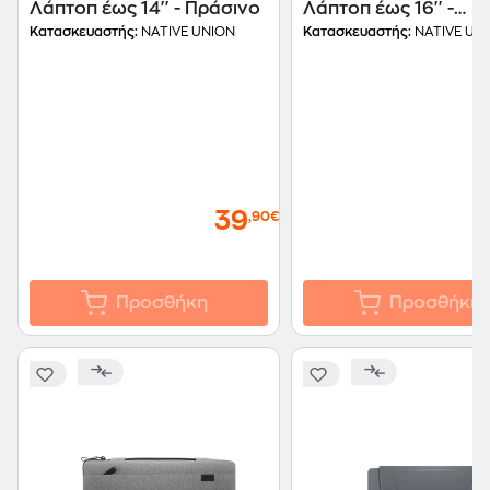
Λάπτοπ έως 14'' - Πράσινο
Λάπτοπ έως 16'' -
Πορτοκαλί
Κατασκευαστής:
NATIVE UNION
Κατασκευαστής:
NATIVE UN
39
,90€
Προσθήκη
Προσθήκη