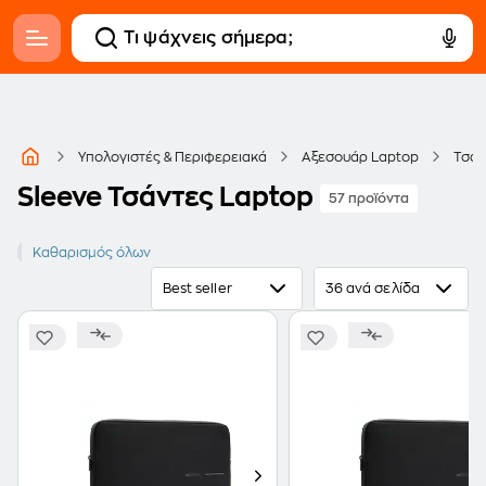
Υπολογιστές & Περιφερειακά
Αξεσουάρ Laptop
Τσάν
Sleeve Τσάντες Laptop
57 προϊόντα
Sleeve
Καθαρισμός όλων
Best seller
36 ανά σελίδα