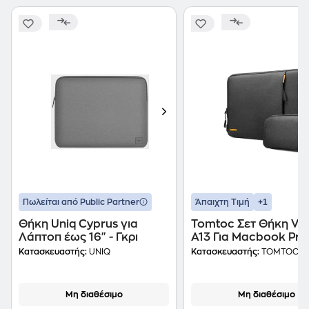
+1
Πωλείται από Public Partner
Άπαιχτη Τιμή
Θήκη Uniq Cyprus για
Tomtoc Σετ Θήκη Ver
Λάπτοπ έως 16" - Γκρι
A13 Για Macbook Pro
Και Accessory Pouc
Κατασκευαστής:
UNIQ
Κατασκευαστής:
TOMTOC
Για Αξεσουάρ Black
Μη διαθέσιμο
Μη διαθέσιμο