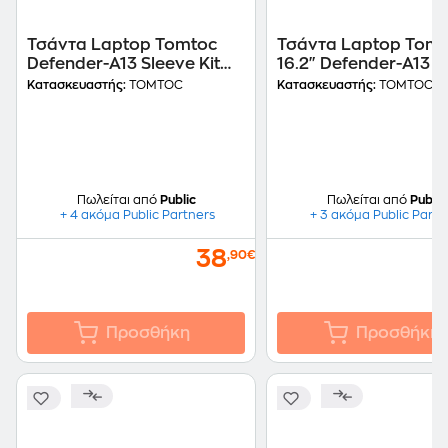
Τσάντα Laptop Tomtoc
Τσάντα Laptop Tomt
Defender-A13 Sleeve Kit
16.2" Defender-A13 S
14'' - Μαύρο
- Μαύρο
Κατασκευαστής:
TOMTOC
Κατασκευαστής:
TOMTOC
Πωλείται από
Public
Πωλείται από
Public
+ 4 ακόμα Public Partners
+ 3 ακόμα Public Partn
38
,90€
Προσθήκη
Προσθήκη