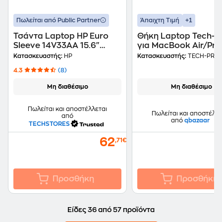
+1
Πωλείται από Public Partner
Άπαιχτη Τιμή
Τσάντα Laptop HP Euro
Θήκη Laptop Tech-Pr
Sleeve 14V33AA 15.6"
για MacBook Air/Pro 
Αδιάβροχη - Μαύρο
Ροζ
Κατασκευαστής:
HP
Κατασκευαστής:
TECH-PRO
4.3
(8)
Μη διαθέσιμο
Μη διαθέσιμο
Πωλείται και αποστέλλεται
Πωλείται και αποστέλλε
από
από
qbazaar
TECHSTORES
62
,71€
Προσθήκη
Προσθήκη
Είδες 36 από 57 προϊόντα