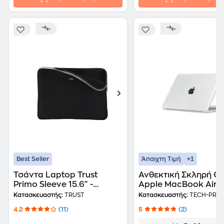
+1
Best Seller
Άπαιχτη Τιμή
Τσάντα Laptop Trust
Ανθεκτική Σκληρή Θ
Primo Sleeve 15.6" -
Apple MacBook Air 1
Μαύρο
2024 / M2 2022 - Tec
Κατασκευαστής:
TRUST
Κατασκευαστής:
TECH-PRO
Protect Smartshell -
4.2
(11)
5
(2)
Διάφανη