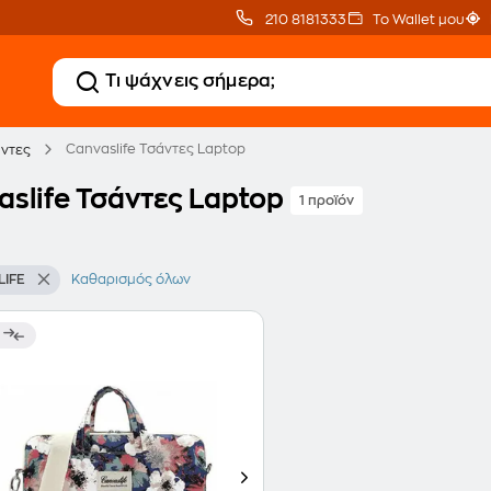
210 8181333
Το Wallet μου
Canvaslife Τσάντες Laptop
ντες
aslife Τσάντες Laptop
1 προϊόν
IFE
Καθαρισμός όλων