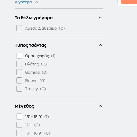
Λιγότερα
ARMAGGEDDON
ASUS
Το θέλω γρήγορα
BANGE
CANVASLIFE
Άμεσα Διαθέσιμο
DELL
DICOTA
Τύπος τσάντας
FERRARI
Ώμου-χειρός
GOLLA
Πλάτης
GUESS
Gaming
HAMA
Sleeve
HOPPLINE
Τrolley
HP
IBOX
Μέγεθος
KENSINGTON
15" - 15.9"
LAMTECH
17"+
LAUT
16" - 16.9"
LOGITECH