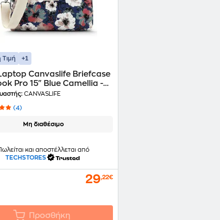
+1
 Τιμή
aptop Canvaslife Briefcase
k Pro 15" Blue Camellia -
υαστής:
CANVASLIFE
(4)
Μη διαθέσιμο
Πωλείται και αποστέλλεται από
TECHSTORES
29
,22€
Προσθήκη