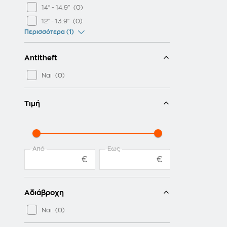
14" - 14.9"
MACMA
12" - 13.9"
MOBILIS
Περισσότερα (1)
NOD
PORT DESIGNS
Antitheft
PRIMO
Ναι
RIVACASE
SBOX
Τιμή
SPECK
SPEEDLINK
SWITCHEASY
TECH-PROTECT
Από
Έως
€
€
THULE
TOMTOC
TRUST
Αδιάβροχη
ULTRON
Ναι
VICTORINOX