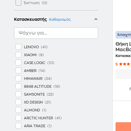
Έκπτωση
Κατασκευαστής
Καθαρισμός
Άπαιχτη
Θήκη L
LENOVO
MacBoo
Μπλε
XIAOMI
Κατασκε
CASE LOGIC
5
AMBER
HIMAWARI
8848 ALTITUDE
SAMSONITE
XD DESIGN
ALMOND
ARCTIC HUNTER
ARIA TRADE