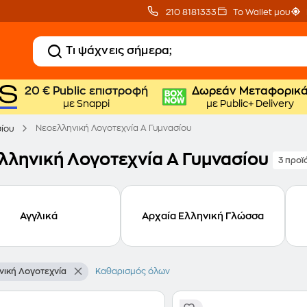
210 8181333
Το Wallet μου
20 € Public επιστροφή
Δωρεάν Μεταφορικ
με Snappi
με Public+ Delivery
Νεοελληνική Λογοτεχνία Α Γυμνασίου
σίου
λληνική Λογοτεχνία Α Γυμνασίου
3 προϊ
Αγγλικά
Αρχαία Ελληνική Γλώσσα
νική Λογοτεχνία
Καθαρισμός όλων