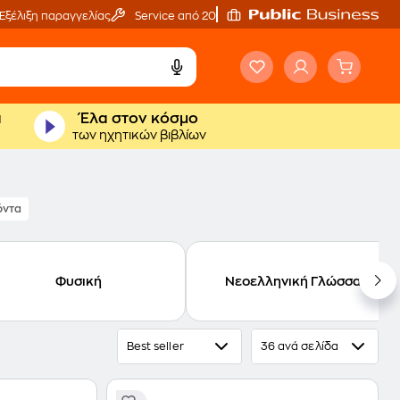
Εξέλιξη παραγγελίας
Service από 20'
ά
Έλα στον κόσμο
των ηχητικών βιβλίων
όντα
Φυσική
Νεοελληνική Γλώσσα
Best seller
36 ανά σελίδα