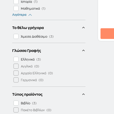
Ιστορία
Μαθηματικά
Λιγότερα
Μουσική
Νεοελληνική Γλώσσα
Το θέλω γρήγορα
Νεοελληνική Λογοτεχνία
Οικιακή Οικονομία
Άμεσα Διαθέσιμο
Ομήρου Οδύσσεια
Πληροφορική
Γλώσσα Γραφής
Τεχνολογία
Ελληνικά
Φυσική
Αγγλικά
Φυσική Αγωγή
Αρχαία Ελληνικά
Γερμανικά
Τύπος προϊόντος
Βιβλίο
Πακέτο Βιβλίων