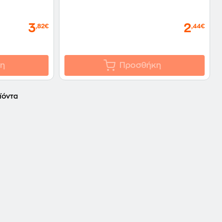
3
2
,82€
,44€
η
Προσθήκη
ϊόντα