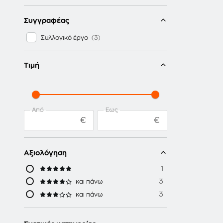
Συγγραφέας
Συλλογικό έργο
Τιμή
Από
Έως
€
€
Αξιολόγηση
1
3
και πάνω
3
και πάνω