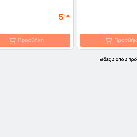
5
,19€
Προσθήκη
Προσθήκ
Είδες 3 από 3 προ