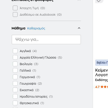
Άπαιχτη Τιμή
Διαθέσιμο σε Audiobook
Μάθημα
Καθαρισμός
Αγγλικά
Αρχαία Ελληνική Γλώσσα
Βιβλία 
Βιολογία
Κείμε
Γαλλικά
Λογοτε
Γερμανικά
0025
Εκδότης
Γεωγραφία
4.7
Εικαστικά
Ηροδότου Ιστορίες
Θρησκευτικά