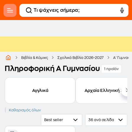
Βιβλία & Κόμικς
Σχολικά Βιβλία 2026-2027
Α' Γυμνασί
Πληροφορική Α Γυμνασίου
1 προϊόν
Αγγλικά
Αρχαία Ελληνική Γλώ
Πληροφορική
Καθαρισμός όλων
Best seller
36 ανά σελίδα