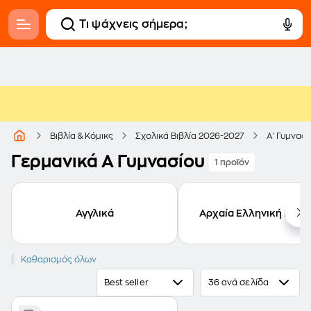
Βιβλία & Κόμικς
Σχολικά Βιβλία 2026-2027
Α' Γυμνασί
Γερμανικά Α Γυμνασίου
1 προϊόν
Αγγλικά
Αρχαία Ελληνική Γλώ
Γερμανικά
Καθαρισμός όλων
Best seller
36 ανά σελίδα