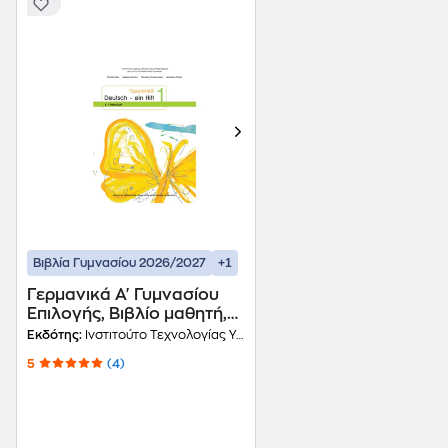
+1
Βιβλία Γυμνασίου 2026/2027
Γερμανικά Α' Γυμνασίου
Επιλογής, Βιβλίο μαθητή,
Τεύχος 2 21-0182
Εκδότης:
Ινστιτούτο Τεχνολογίας Υπολογιστών και Εκδόσεων Διόφαντος
5
(4)