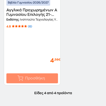
Βιβλία Γυμνασίου 2026/2027
Αγγλικά Προχωρημένων Α
Γυμνασίου Επιλογής 21-
0205
Εκδότης:
Ινστιτούτο Τεχνολογίας Υπολογιστών και Εκδόσεων Διόφαντος
4.8
(6)
4
,56€
Προσθήκη
Είδες 4 από 4 προϊόντα