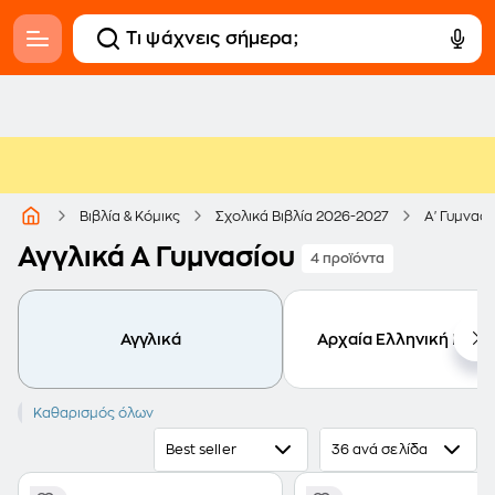
Βιβλία & Κόμικς
Σχολικά Βιβλία 2026-2027
Α' Γυμνασί
Αγγλικά Α Γυμνασίου
4 προϊόντα
Αγγλικά
Αρχαία Ελληνική Γλώ
Αγγλικά
Καθαρισμός όλων
Best seller
36 ανά σελίδα