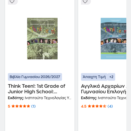
+2
Βιβλία Γυμνασίου 2026/2027
Άπαιχτη Τιμή
Think Teen!: 1st Grade of
Αγγλικά Αρχαρίων Α'
Junior High School:
Γυμνασίου Επιλογής,
Workbook: Προχωρημένοι
Τετράδιο Εργασιών 2
Εκδότης:
Ινστιτούτο Τεχνολογίας Υπολογιστών και Εκδόσεων Διόφαντος
Εκδότης:
Ινστιτούτο Τεχνολογίας Υπολογιστών και Εκδ
0045
5
(1)
4.5
(4)