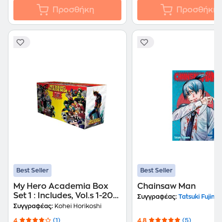
Προσθήκη
Προσθήκη
Best Seller
Best Seller
My Hero Academia Box
Chainsaw Man
Set 1 : Includes, Vol.s 1-20
Συγγραφέας:
Tatsuki Fujimo
with premium
Συγγραφέας:
Kohei Horikoshi
4
(1)
4.8
(5)