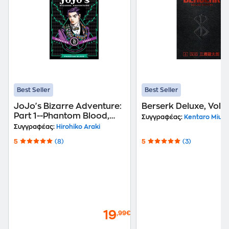
Best Seller
Best Seller
JoJo's Bizarre Adventure:
Berserk Deluxe, Vol. 
Part 1--Phantom Blood,
Συγγραφέας:
Kentaro Miura
Vol. 1
Συγγραφέας:
Hirohiko Araki
5
(8)
5
(3)
19
,99€