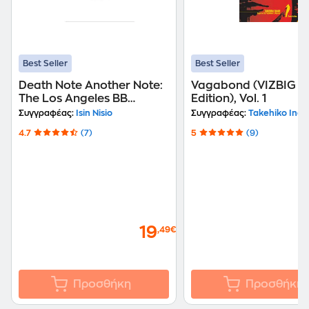
Best Seller
Best Seller
Death Note Another Note:
Vagabond (VIZBIG
The Los Angeles BB
Edition), Vol. 1
Murder Cases
Συγγραφέας:
Isin Nisio
Συγγραφέας:
Takehiko Inou
4.7
(7)
5
(9)
19
,49€
Προσθήκη
Προσθήκη