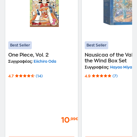
Best Seller
Best Seller
One Piece, Vol. 2
Nausicaa of the Valle
the Wind Box Set
Συγγραφέας:
Eiichiro Oda
Συγγραφέας:
Hayao Miyaza
4.7
(14)
4.9
(7)
10
,99€