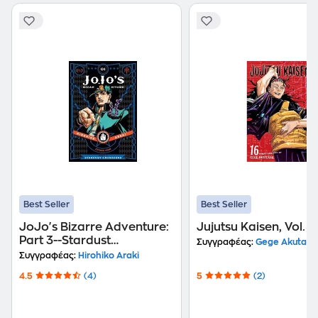
Best Seller
Best Seller
JoJo's Bizarre Adventure:
Jujutsu Kaisen, Vol. 1
Part 3--Stardust
Συγγραφέας:
Gege Akutami
Crusaders, Vol. 1
Συγγραφέας:
Hirohiko Araki
4.5
(4)
5
(2)