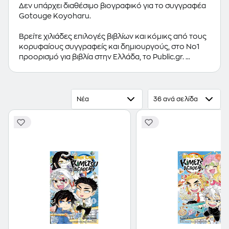
Δεν υπάρχει διαθέσιμο βιογραφικό για το συγγραφέα
Gotouge Koyoharu.
Βρείτε χιλιάδες επιλογές βιβλίων και κόμικς από τους
κορυφαίους συγγραφείς και δημιουργούς, στο Νο1
προορισμό για βιβλία στην Ελλάδα, το Public.gr.
Προτεινόμενες κατηγορίες βιβλίων:
Ελληνόγλωσσα
Βιβλία
,
Ξενόγλωσσα Βιβλία
,
Κόμικς
Νέα
36 ανά σελίδα