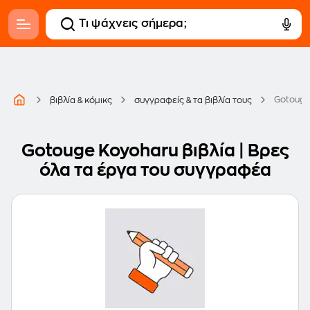
Gotouge
βιβλία & κόμικς
συγγραφείς & τα βιβλία τους
Gotouge Koyoharu βιβλία | Βρες
όλα τα έργα του συγγραφέα