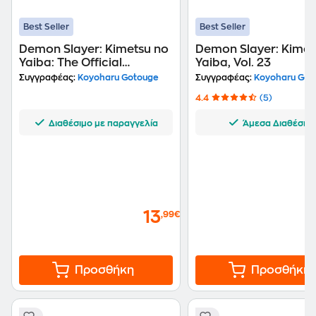
Best Seller
Best Seller
Demon Slayer: Kimetsu no
Demon Slayer: Kimet
Yaiba: The Official
Yaiba, Vol. 23
Coloring Book
Συγγραφέας:
Koyoharu Gotouge
Συγγραφέας:
Koyoharu Got
4.4
(5)
Διαθέσιμο με παραγγελία
Άμεσα Διαθέσιμ
13
,99€
Προσθήκη
Προσθήκη