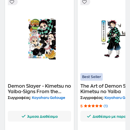
Best Seller
Demon Slayer - Kimetsu no
The Art of Demon Sla
Yaiba-Signs From the
Kimetsu no Yaiba
Wind
Συγγραφέας:
Koyoharu Gotouge
Συγγραφέας:
Koyoharu Got
5
(1)
Άμεσα Διαθέσιμο
Διαθέσιμο με παραγγ