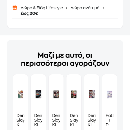
Δώρα & Είδη Lifestyle
Δώρα ανά τιμή
έως 20€
Μαζί με αυτό, οι
περισσότεροι αγοράζουν
Demon
Demon
Demon
Demon
Demon
Father,
Slayer:
Slayer:
Slayer:
Slayer:
Slayer:
I
Kimetsu
Kimetsu
Kimetsu
Kimetsu
Kimetsu
Don't
no
no
no
no
no
Want