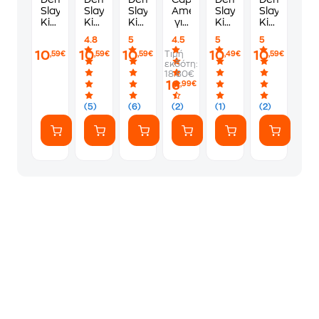
Slayer-
Slayer:
Slayer:
America
Slayer:
Slayer-
Kimetsu
Kimetsu
Kimetsu
για
Kimetsu
Kimetsu
no
no
no
πρωτάρηδες
no
no
4.8
5
4.5
5
5
Yaiba,
Yaiba,
Yaiba,
Yaiba,
Yaiba,
10
10
10
10
10
Τιμή
,59€
,59€
,59€
,49€
,59€
Vol.
Vol.
Vol.
Vol.
Vol.
εκδότη:
8
18
21
19
14
18.80€
16
,99€
(5)
(6)
(2)
(1)
(2)