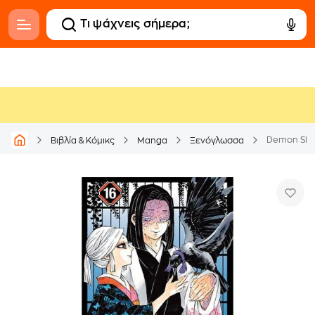
Demon Slaye
Βιβλία & Κόμικς
Manga
Ξενόγλωσσα