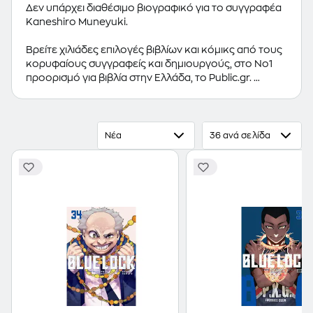
Δεν υπάρχει διαθέσιμο βιογραφικό για το συγγραφέα
Kaneshiro Muneyuki.
Βρείτε χιλιάδες επιλογές βιβλίων και κόμικς από τους
κορυφαίους συγγραφείς και δημιουργούς, στο Νο1
προορισμό για βιβλία στην Ελλάδα, το Public.gr.
Προτεινόμενες κατηγορίες βιβλίων:
Ελληνόγλωσσα
Βιβλία
,
Ξενόγλωσσα Βιβλία
,
Κόμικς
Νέα
36 ανά σελίδα