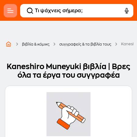
Kaneshi
βιβλία & κόμικς
συγγραφείς & τα βιβλία τους
Kaneshiro Muneyuki βιβλία | Βρες
όλα τα έργα του συγγραφέα