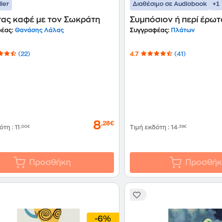
+1
ller
Διαθέσιμο σε Audiobook
τας καφέ με τον Σωκράτη
Συμπόσιον ή περί έρωτ
έας:
Θανάσης Λάλας
Συγγραφέας:
Πλάτων
(22)
4.7
(41)
8
,28€
δότη
:
11
,00€
Τιμή εκδότη
:
14
,39€
Προσθήκη
Προσθήκ
-6%