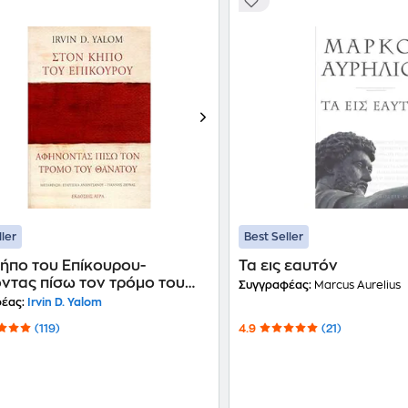
ller
Best Seller
κήπο του Επίκουρου-
Τα εις εαυτόν
ντας πίσω τον τρόμο του
Συγγραφέας:
Marcus Aurelius
ου
έας:
Irvin D. Yalom
(119)
4.9
(21)