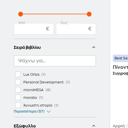
Από
Έως
€
€
Σειρά βιβλίου
Best Se
Πίνοντ
Συγγραφ
Lux Orbis
Personal Development
microMEGA
moralia
Άγνωστη ιστορία
Περισσότερα (57)
Εξώφυλλο
Αρχική
: