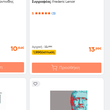
ντινίδης
Συγγραφέας:
Frederic Lenoir
5
(3)
Αρχική
:
15
,98€
10
,64€
13
,99€
1,99€
έκπτωση
η
Προσθήκη