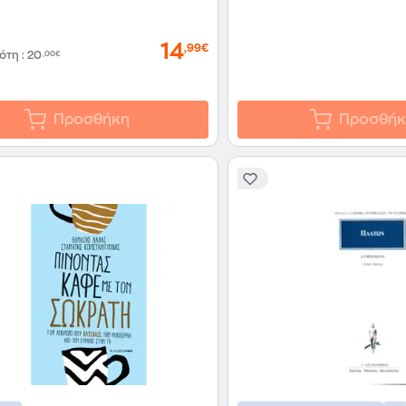
14
,99€
δότη
:
20
,00€
Προσθήκη
Προσθήκ