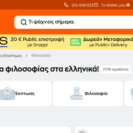
210 8181333
Το Wallet μου
20 € Public επιστροφή
Δωρεάν Μεταφορικ
με Snappi
με Public+ Delivery
Φιλοσοφία
ές Επιστήμες
ία φιλοσοφίας στα ελληνικά!
1776 προϊόντα
Έκπτωση
Φιλοσοφία