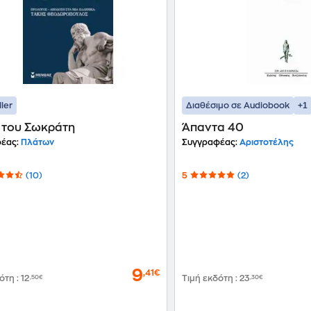
+1
ller
Διαθέσιμο σε Audiobook
η του Σωκράτη
Άπαντα 40
έας:
Πλάτων
Συγγραφέας:
Αριστοτέλης
(10)
5
(2)
9
,41€
δότη
:
12
,50€
Τιμή εκδότη
:
23
,30€