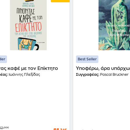
ller
Best Seller
ας καφέ με τον Επίκτητο
Υποφέρω, άρα υπάρχ
έας:
Ιωάννης Πλεξίδας
Συγγραφέας:
Pascal Bruckner
12
,00€
,34€