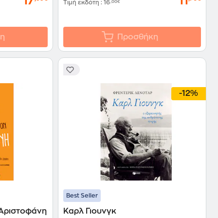
17
11
Τιμή εκδότη
:
16
,00€
η
Προσθήκη
-12%
Best Seller
 Αριστοφάνη
Καρλ Γιουνγκ