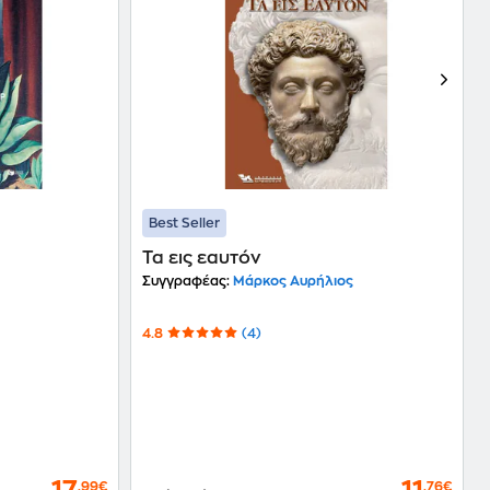
Best Seller
ω
Τα εις εαυτόν
Συγγραφέας:
Μάρκος Αυρήλιος
4.8
(4)
,99€
,76€