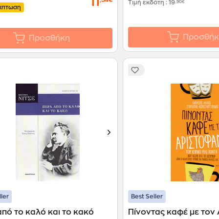
11
Τιμή εκδότη
:
19
,90€
κπτωση
Προσθήκ
Προσθήκη
ller
Best Seller
πό το καλό και το κακό
Πίνοντας καφέ με τον