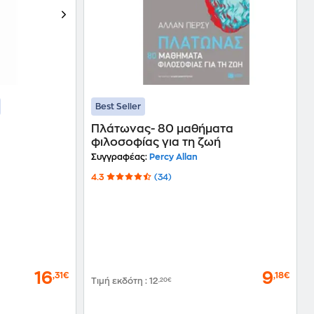
Best Seller
Πλάτωνας- 80 μαθήματα
φιλοσοφίας για τη ζωή
Συγγραφέας:
Percy Allan
4.3
(34)
16
9
,31€
,18€
Τιμή εκδότη
:
12
,20€