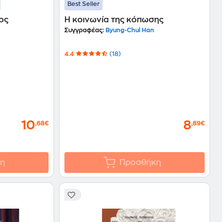
Best Seller
ος
Η κοινωνία της κόπωσης
Συγγραφέας:
Byung-Chul Han
4.4
(18)
10
8
,68€
,89€
η
Προσθήκη