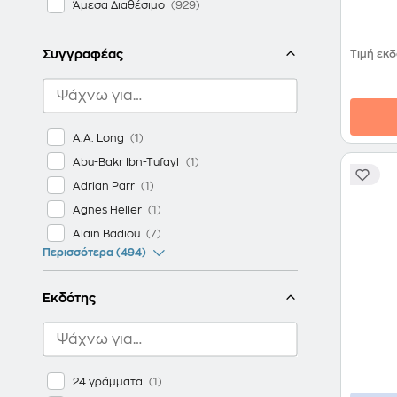
Άμεσα Διαθέσιμο
Συγγραφέας
Τιμή εκ
A.A. Long
Abu-Bakr Ibn-Tufayl
Adrian Parr
Agnes Heller
Alain Badiou
Περισσότερα (494)
Εκδότης
24 γράμματα