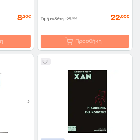
8
22
,20€
,00€
Τιμή εκδότη
:
25
,56€
η
Προσθήκη