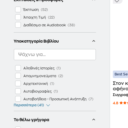
Έκπτωση
Άπαιχτη Τιμή
Διαθέσιμο σε Audiobook
Υποκατηγορία Βιβλίου
Αληθινές Ιστορίες
Best Se
Απομνημονεύματα
Στον 
Αρχιτεκτονική
αφήνο
Αυτοβιογραφίες
θανάτ
Συγγραφ
Αυτοβοήθεια - Προσωπική Ανάπτυξη
4.8
Περισσότερα (41)
Το θέλω γρήγορα