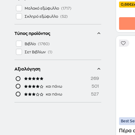
0,66€
έ
Μαλακό εξώφυλλο
Σκληρό εξώφυλλο
Τύπος προϊόντος
Βιβλίο
Σετ Βιβλίων
Αξιολόγηση
269
501
και πάνω
527
και πάνω
Best Se
Πέρα α