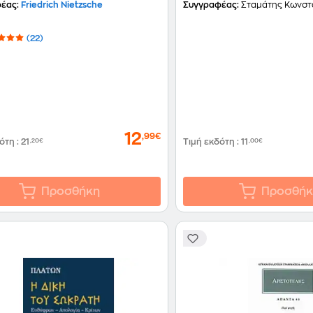
έας:
Friedrich Nietzsche
Συγγραφέας:
Σταμάτης Κωνστα
(22)
12
,99€
δότη
:
21
,20€
Τιμή εκδότη
:
11
,00€
Προσθήκη
Προσθήκ