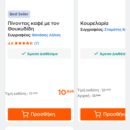
Best Seller
Πίνοντας καφέ με τον
Κουρελαρία
Θουκυδίδη
Συγγραφέας:
Σταμάτης Κωνσταν
Συγγραφέας:
Θανάσης Λάλας
4.6
(7)
Άμεσα Διαθέσιμο
Άμεσα Διαθέσιμ
Τιμή εκδότη
:
12
,00€
10
,64€
Τιμή εκδότη
:
11
,00€
Αρχική
:
11
,34€
Προσθήκη
Προσθήκη