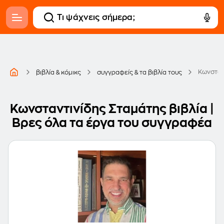
Κωνσταν
βιβλία & κόμικς
συγγραφείς & τα βιβλία τους
Κωνσταντινίδης Σταμάτης βιβλία |
Βρες όλα τα έργα του συγγραφέα