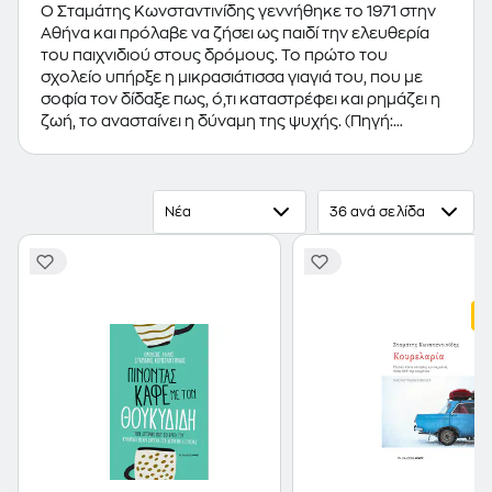
Ο Σταμάτης Κωνσταντινίδης γεννήθηκε το 1971 στην
Αθήνα και πρόλαβε να ζήσει ως παιδί την ελευθερία
του παιχνιδιού στους δρόμους. Το πρώτο του
σχολείο υπήρξε η μικρασιάτισσα γιαγιά του, που με
σοφία τον δίδαξε πως, ό,τι καταστρέφει και ρημάζει η
ζωή, το ανασταίνει η δύναμη της ψυχής. (Πηγή:
"Εκδόσεις Αρμός", 2024)
Νέα
36 ανά σελίδα