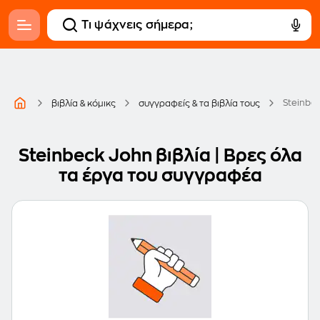
Steinbe
βιβλία & κόμικς
συγγραφείς & τα βιβλία τους
Steinbeck John βιβλία | Βρες όλα
τα έργα του συγγραφέα