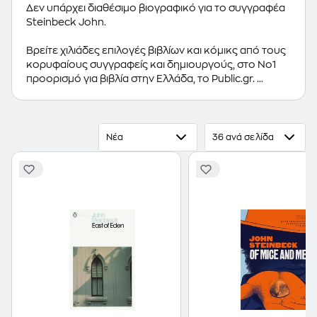
Δεν υπάρχει διαθέσιμο βιογραφικό για το συγγραφέα
Steinbeck John.
Βρείτε χιλιάδες επιλογές βιβλίων και κόμικς από τους
κορυφαίους συγγραφείς και δημιουργούς, στο Νο1
προορισμό για βιβλία στην Ελλάδα, το Public.gr.
Προτεινόμενες κατηγορίες βιβλίων:
Ελληνόγλωσσα
Βιβλία
,
Ξενόγλωσσα Βιβλία
,
Κόμικς
Νέα
36 ανά σελίδα