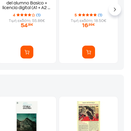
del alumno Basico +
licencia digital (A1 + A2 in
one volume)
4
(1)
5
(1)
Τιμή εκδότη: 55.86€
Τιμή εκδότη: 18.50€
54
16
,18€
,99€