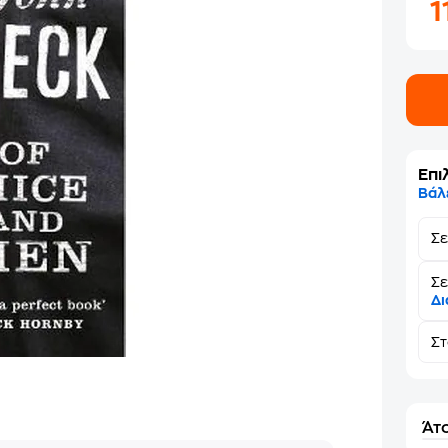
1
Επι
Βάλ
Σ
Σε
Δι
Σ
Άτο