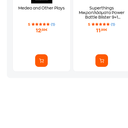
Medea and Other Plays
Superthings
Μικροπλάσματα Power
Battle Blister 9+1
Φιγούρες - Τυχαία
5
(1)
5
(1)
Επιλογή
12
11
,59€
,99€