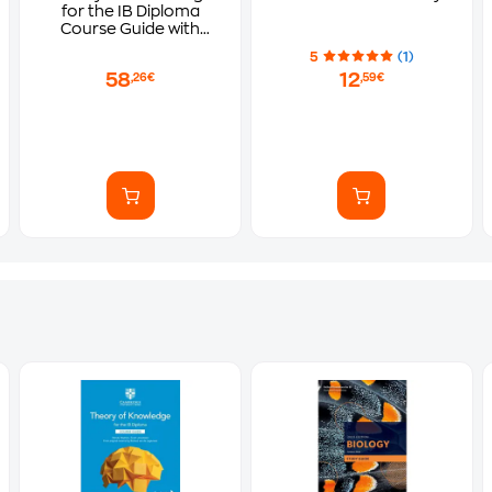
for the IB Diploma
Course Guide with
Digital Access (2 Years)
5
(1)
58
12
,26€
,59€