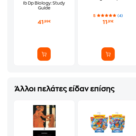
Ib Dp Biology: Study
Guide
5
(4)
41
11
,99€
,91€
Άλλοι πελάτες είδαν επίσης