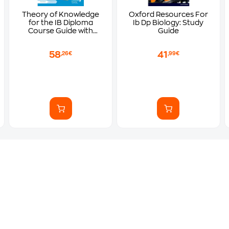
Theory of Knowledge
Oxford Resources For
for the IB Diploma
Ib Dp Biology: Study
Course Guide with
Guide
Digital Access (2 Years)
58
41
,26€
,99€