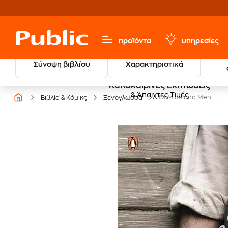
προϊόντα
υπηρεσίες
Σύνοψη βιβλίου
Χαρακτηριστικά
Καλοκαιρινές Εκπτώσεις
& Άπαιχτες Τιμές
Of Mice and Men
Βιβλία & Κόμικς
Ξενόγλωσσα