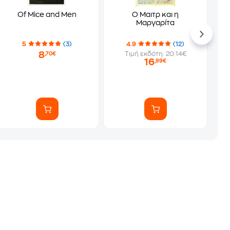
Of Mice and Men
Ο Μαιτρ και η
Μαργαρίτα
5
(3)
4.9
(12)
8
Τιμή εκδότη: 20.14€
,70€
16
,99€