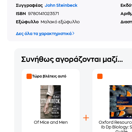
Συγγραφέας
John Steinbeck
Εκδό
ISBN
9780141023571
Αριθ
Εξώφυλλο
Μαλακό εξώφυλλο
Διασ
Δες όλα τα χαρακτηριστικά
Συνήθως αγοράζονται μαζί...
Τώρα βλέπεις αυτό
Of Mice and Men
Oxford Resourc
Ib Dp Biology: 
Guide