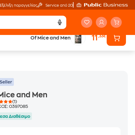
Εξέλιξη παραγγελίας
Service από 20'
11
,33€
Of Mice and Men
ά
Έλα στον κόσμο
των ηχητικών βιβλίων
Seller
Mice and Men
(1)
ΚΟΣ:
0397085
εσα Διαθέσιμο