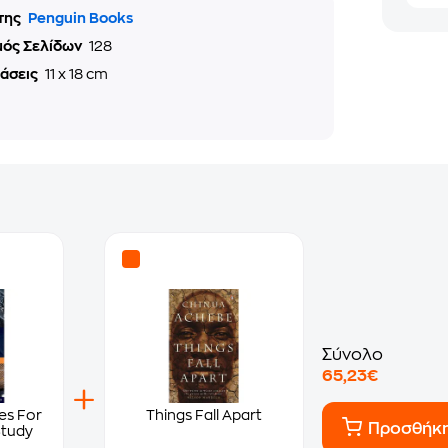
της
Penguin Books
μός Σελίδων
128
τάσεις
11 x 18 cm
Σύνολο
65,23€
es For
Things Fall Apart
Προσθήκ
Study