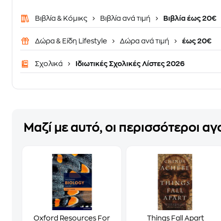
Βιβλία & Κόμικς
Βιβλία ανά τιμή
Βιβλία έως 20€
Δώρα & Είδη Lifestyle
Δώρα ανά τιμή
έως 20€
Σχολικά
Ιδιωτικές Σχολικές Λίστες 2026
Μαζί με αυτό, οι περισσότεροι α
Oxford Resources For
Things Fall Apart