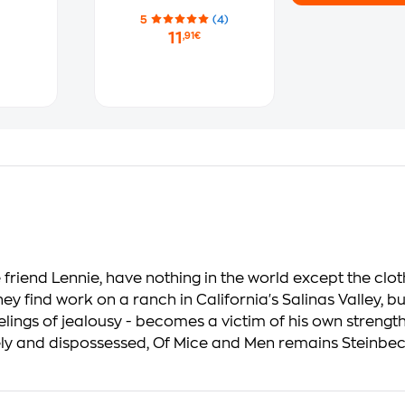
5
(4)
11
,91€
ke friend Lennie, have nothing in the world except the cl
hey find work on a ranch in California's Salinas Valley, b
lings of jealousy - becomes a victim of his own strength
nely and dispossessed, Of Mice and Men remains Steinbe