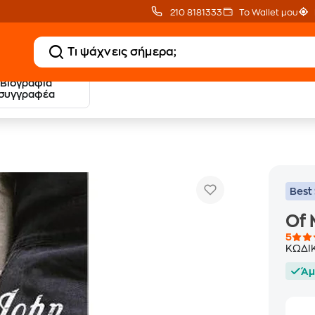
210 8181333
Το Wallet μου
Βιογραφία
20 € Public επιστροφή
Δωρεάν Μεταφορικ
συγγραφέα
με Snappi
με Public+ Delivery
Best 
Of 
5
ΚΩΔΙ
Άμ