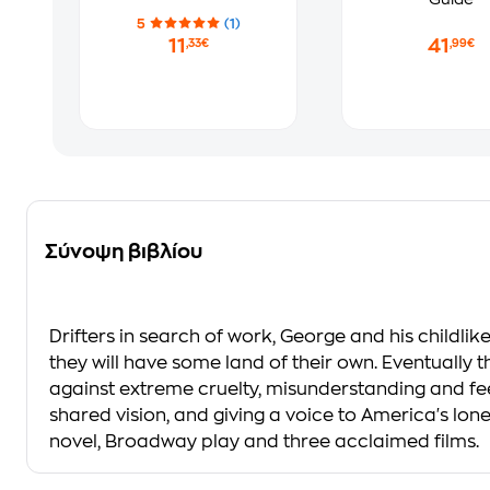
5
(1)
11
41
,33€
,99€
Σύνοψη βιβλίου
Drifters in search of work, George and his childli
they will have some land of their own. Eventually t
against extreme cruelty, misunderstanding and fee
shared vision, and giving a voice to America's lo
novel, Broadway play and three acclaimed films.