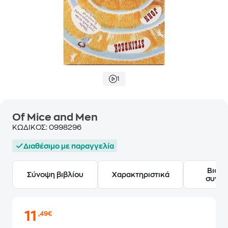
1
Of Mice and Men
ΚΩΔΙΚΟΣ:
0998296
Διαθέσιμο με παραγγελία
Βιογ
Σύνοψη βιβλίου
Χαρακτηριστικά
συγγ
11
,49€