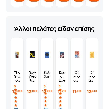
Άλλοι πελάτες είδαν επίσης
The
Revenge
Setting
East
Of
Of
Grapes
Wears
Sun
of
Mice
Mice
of
Prada-
Eden
and
and
Wrath
The
Men
Men
5
5
5
Devil
12
12
12
11
11
13
,99€
,99€
,99€
,71€
,91€
,24€
Returns