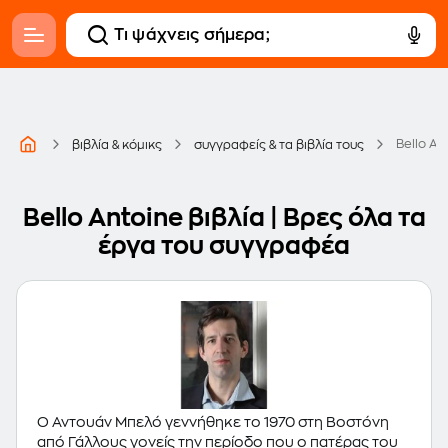
Bello An
βιβλία & κόμικς
συγγραφείς & τα βιβλία τους
Bello Antoine βιβλία | Βρες όλα τα
έργα του συγγραφέα
Ο Αντουάν Μπελό γεννήθηκε το 1970 στη Βοστόνη
από Γάλλους γονείς την περίοδο που ο πατέρας του