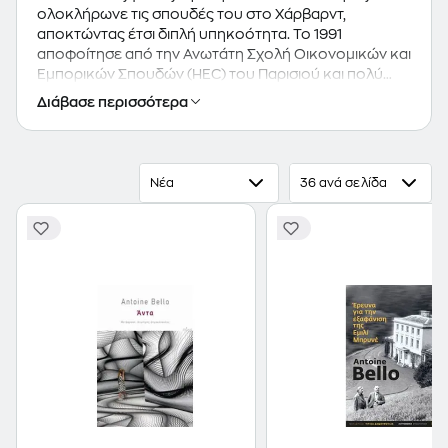
ολοκλήρωνε τις σπουδές του στο Χάρβαρντ,
αποκτώντας έτσι διπλή υπηκοότητα. Το 1991
αποφοίτησε από την Ανωτάτη Σχολή Οικονομικών και
Εμπορικών Σπουδών (ΗΕC) του Παρισιού και πολύ
γρήγορα βρέθηκε να διευθύνει μια διεθνή εταιρεία
Διάβασε περισσότερα
διοργάνωσης συνεδρίων και επαγγελματικών
συναντήσεων, μοιράζοντας τον χρόνο του μεταξύ
των δύο του πατρίδων. Συμμετέχοντας, το 1993, σε
διαγωνισμό πρωτοεμφανιζόμενων συγγραφέων,
Νέα
36 ανά σελίδα
υπέβαλε δύο νουβέλες, υπογράφοντας τη μία με το
δικό του όνομα και την άλλη με εκείνο του αδελφού
του: τα δύο κείμενα μοιράστηκαν το πρώτο βραβείο.
Το 2002 εγκαταστάθηκε στη Νέα Υόρκη, και το 2006
δημιούργησε τον δικτυακό τόπο rankopedia.com. Το
2005, μια ιδιαίτερα αποδοτική χρονιά για την
επιχειρηματική του σταδιοδρομία, επιλέγει να
περιορίσει τις επαγγελματικές του φιλοδοξίες
προκειμένου να επανέλθει στη συγγραφή, ιδέα την
οποία δεν είχε εγκαταλείψει από το 1998, όταν
δημοσίευσε το "Εγκώμιο του ανεύρετου κομματιού",
προσωπικό φόρο τιμής στον Ζορζ Περέκ. Επιδίδεται
συνειδητά, και με τον ίδιο ενθουσιασμό, σε δύο εκ