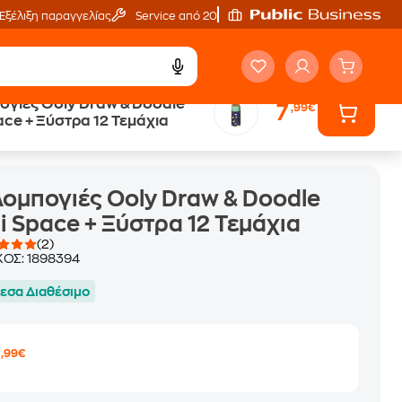
Εξέλιξη παραγγελίας
Service από 20'
ογιές Ooly Draw & Doodle
7
,99€
ace + Ξύστρα 12 Τεμάχια
ομπογιές Ooly Draw & Doodle
i Space + Ξύστρα 12 Τεμάχια
(2)
ΚΟΣ:
1898394
εσα Διαθέσιμο
7
,99€