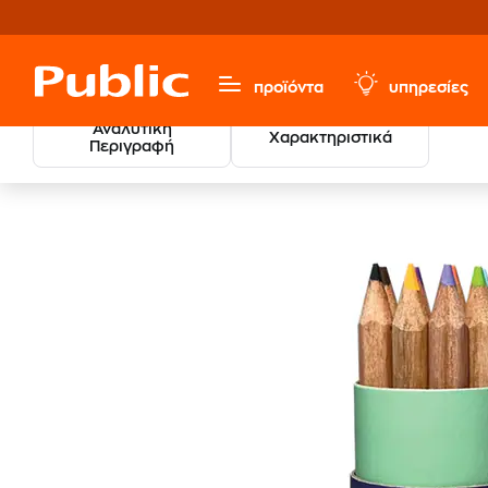
προϊόντα
υπηρεσίες
Αναλυτική
Χαρακτηριστικά
Περιγραφή
Χαρτικά & Γραφική Ύλη
Ζωγραφική
Ξυλομπογιές