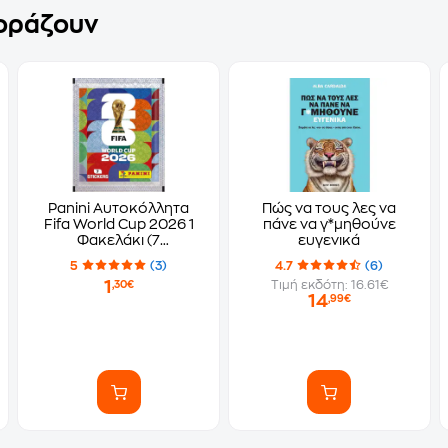
γοράζουν
Panini Αυτοκόλλητα
Πώς να τους λες να
Fifa World Cup 2026 1
πάνε να γ*μηθούνε
Φακελάκι (7
ευγενικά
Αυτοκόλλητα)
5
(3)
4.7
(6)
1
Τιμή εκδότη: 16.61€
,30€
14
,99€