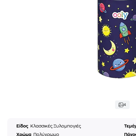
4
Είδος
Κλασσικές Ξυλομπογιές
Τεμά
Χρώμα
Πολύχρωμο
Πάχο