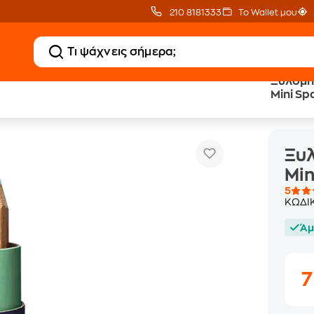
210 8181333
Το Wallet μου
Ξυλομπ
Mini Sp
Ξυλομπογιές Ooly Draw & Doodle Mini Space + Ξύστρα 12 Τεμάχια
Ξυλ
Min
5
ΚΩΔΙ
Άμ