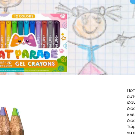
Ποτ
αυτ
ιδα
δια
κλε
δια
Τώρ
να 