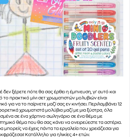
έ δεν ξέρετε πότε θα σας έρθει η έμπνευση, γι' αυτό και
ό το πρακτικό μίνι σετ χρωματιστών μολυβιών είναι
νικό για να το παίρνετε μαζί σας εν κινήσει. Περιλαμβάνει 12
φορετικά χρωματιστά μολύβια μαζί με μια ξύστρα, όλα
ισμένα σε ένα χάρτινο σωληνάριο σε ένα θέμα με
στημικό θέμα που θα σας κάνει να ονειρεύεστε τα αστέρια.
α μπορείς να έχεις πάντα τα εργαλεία που χρειάζεσαι για
εκφράζεσαι! Κατάλληλο για ηλικίες 4+ ετών.