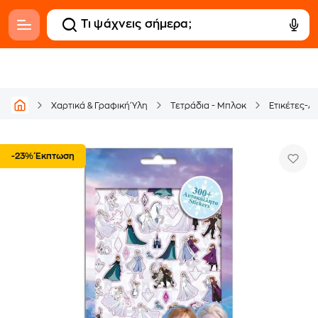
Χαρτικά & Γραφική Ύλη
Τετράδια - Μπλοκ
Ετικέτες-Α
-23% Έκπτωση