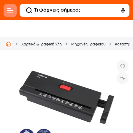
Χαρτικά & Γραφική Ύλη
Μηχανές Γραφείου
Καταστρο