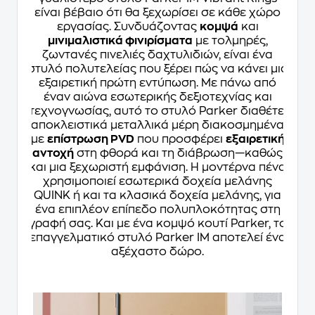
είναι βέβαιο ότι θα ξεχωρίσει σε κάθε χώρο
εργασίας. Συνδυάζοντας
κομψά
και
μινιμαλιστικά φινιρίσματα
με τολμηρές,
ζωντανές πινελιές δαχτυλιδιών, είναι ένα
στυλό πολυτελείας που ξέρει πώς να κάνει μια
εξαιρετική πρώτη εντύπωση. Με πάνω από
έναν αιώνα εσωτερικής δεξιοτεχνίας και
τεχνογνωσίας, αυτό το στυλό Parker διαθέτει
αποκλειστικά μεταλλικά μέρη διακοσμημένα
με
επίστρωση PVD
που προσφέρει
εξαιρετική
αντοχή
στη φθορά και τη διάβρωση—καθώς
και μια ξεχωριστή εμφάνιση. Η μοντέρνα πένα
χρησιμοποιεί εσωτερικά δοχεία μελάνης
QUINK ή και τα κλασικά δοχεία μελάνης, για
ένα επιπλέον επίπεδο πολυπλοκότητας στη
γραφή σας. Και με ένα κομψό κουτί Parker, το
επαγγελματικό στυλό Parker IM αποτελεί ένα
αξέχαστο δώρο.