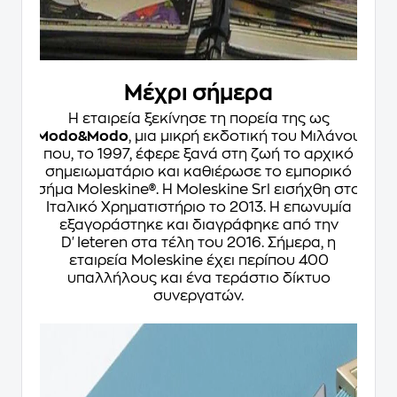
Μέχρι σήμερα
Η εταιρεία ξεκίνησε τη πορεία της ως
Modo&Modo
, μια μικρή εκδοτική του Μιλάνου
που, το 1997, έφερε ξανά στη ζωή το αρχικό
σημειωματάριο και καθιέρωσε το εμπορικό
σήμα Moleskine®. Η Moleskine Srl εισήχθη στο
Ιταλικό Χρηματιστήριο το 2013. Η επωνυμία
εξαγοράστηκε και διαγράφηκε από την
D'Ieteren στα τέλη του 2016. Σήμερα, η
εταιρεία Moleskine έχει περίπου 400
υπαλλήλους και ένα τεράστιο δίκτυο
συνεργατών.