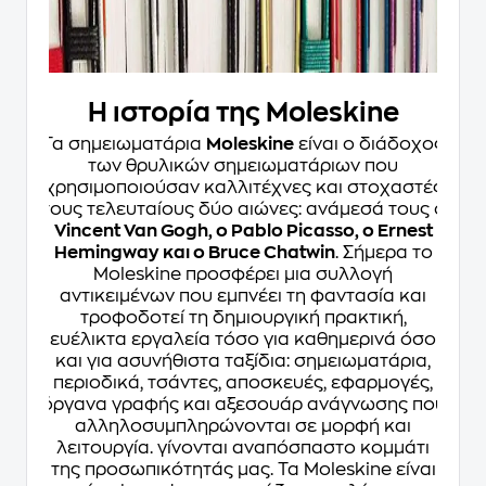
Η ιστορία της Moleskine
Τα σημειωματάρια
Moleskine
είναι ο διάδοχος
των θρυλικών σημειωματάριων που
χρησιμοποιούσαν καλλιτέχνες και στοχαστές
τους τελευταίους δύο αιώνες: ανάμεσά τους ο
Vincent Van Gogh, ο Pablo Picasso, ο Ernest
Hemingway και ο Bruce Chatwin
. Σήμερα το
Moleskine προσφέρει μια συλλογή
αντικειμένων που εμπνέει τη φαντασία και
τροφοδοτεί τη δημιουργική πρακτική,
ευέλικτα εργαλεία τόσο για καθημερινά όσο
και για ασυνήθιστα ταξίδια: σημειωματάρια,
περιοδικά, τσάντες, αποσκευές, εφαρμογές,
όργανα γραφής και αξεσουάρ ανάγνωσης που
αλληλοσυμπληρώνονται σε μορφή και
λειτουργία. γίνονται αναπόσπαστο κομμάτι
της προσωπικότητάς μας. Τα Moleskine είναι