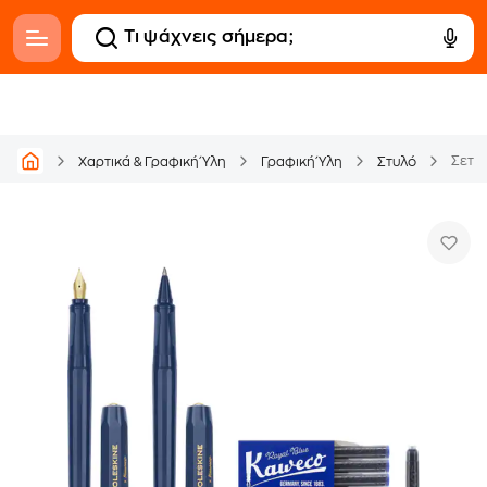
Σετ M
Χαρτικά & Γραφική Ύλη
Γραφική Ύλη
Στυλό