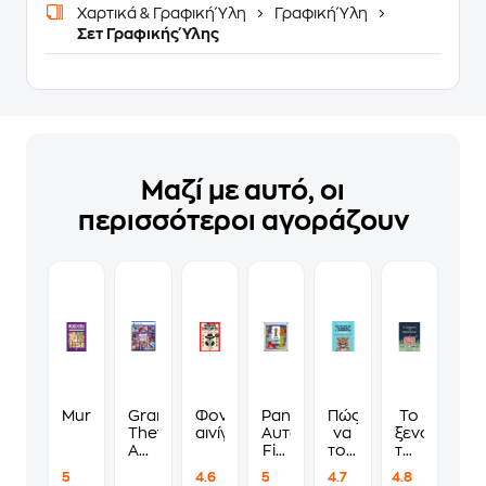
Χαρτικά & Γραφική Ύλη
Γραφική Ύλη
Σετ Γραφικής Ύλης
Μαζί με αυτό, οι
περισσότεροι αγοράζουν
Murdoku
Grand
Φονικά
Panini
Πώς
Το
Theft
αινίγματα
Αυτοκόλλητα
να
ξενοδοχείο
Auto
Fifa
τους
των
VI
World
λες
συναισθημ
5
4.6
5
4.7
4.8
Standard
Cup
να