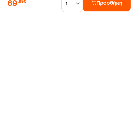
69
,99€
Προσθήκη
1