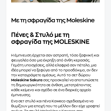
Με τη σφραγίδα της Moleskine
Πένες & Στυλό με τη
σφραγίδα της MOLESKINE
Η έμπνευση έρχεται σαν αστραπή, τόσο ξαφνική και
φευγαλέα όσο μια έκρηξη από άνθη κερασιάς.
Γεμάτη υποσχέσεις, αλλά ελαφριά σαν πέταλο, μια
ιδέα μπορεί να ξεφύγει από το προσδόκιμο, αν δεν
την καταγράψετε αμέσως. Αυτό το σετ δώρου
Moleskine Sakura
σας προσκαλεί να αποτυπώσετε
τη δημιουργικότητα σε άνθιση, μετατρέποντας
κάθε κείμενο και σχέδιο σε ένα διαρκές αρχείο
έμπνευσης.
Ένα σετ στυλό και πένα Kaweco σχεδιασμένα να
θυμίζουν μια εποχή που το μέλλον δεν είχε γραφτεί
ακόμη. Τα στυλό Moleskine x Kaweco σας