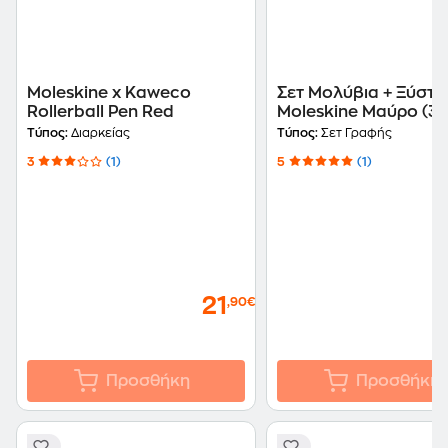
Moleskine x Kaweco
Σετ Μολύβια + Ξύστρ
Rollerball Pen Red
Moleskine Μαύρο (3
Τεμάχια)
Τύπος:
Διαρκείας
Τύπος:
Σετ Γραφής
3
(1)
5
(1)
21
,90€
Προσθήκη
Προσθήκη