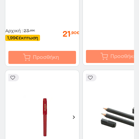
Αρχική
:
23
,89€
21
,90€
1,99€
έκπτωση
Προσθήκη
Προσθήκη