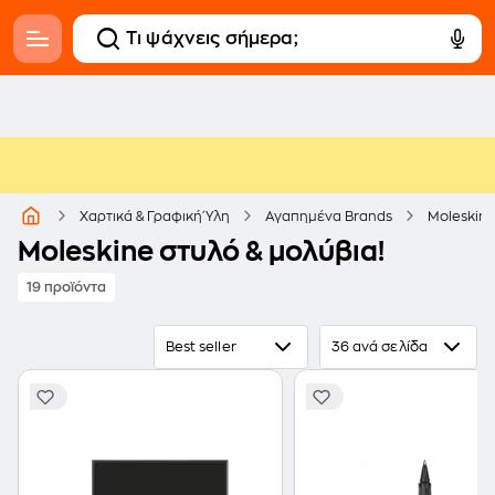
Χαρτικά & Γραφική Ύλη
Αγαπημένα Brands
Moleskin
Moleskine στυλό & μολύβια!
19 προϊόντα
Best seller
36 ανά σελίδα