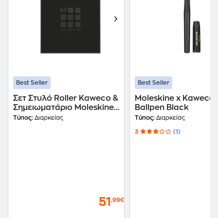
Best Seller
Best Seller
Σετ Στυλό Roller Kaweco &
Moleskine x Kaweco
Σημειωματάριο Moleskine
Ballpen Black
Black
Τύπος:
Διαρκείας
Τύπος:
Διαρκείας
3
(1)
51
,99€