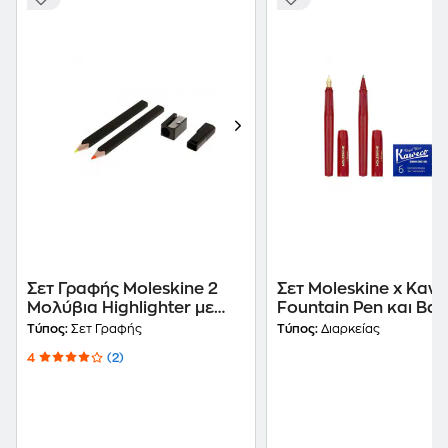
Σετ Γραφής Moleskine 2
Σετ Moleskine x Kaw
Μολύβια Highlighter με
Fountain Pen και Bal
Γόμα και Καπάκι (4
Red
Τύπος:
Σετ Γραφής
Τύπος:
Διαρκείας
Τεμάχια)
4
(2)