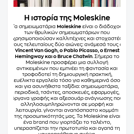
Η ιστορία της Moleskine
Τα σημειωματάρια
Moleskine
είναι ο διάδοχος
των θρυλικών σημειωματάριων που
χρησιμοποιούσαν καλλιτέχνες και στοχαστές
τους τελευταίους δύο αιώνες: ανάμεσά τους ο
Vincent Van Gogh, ο Pablo Picasso, ο Ernest
Hemingway και ο Bruce Chatwin
. Σήμερα το
Moleskine προσφέρει μια συλλογή
αντικειμένων που εμπνέει τη φαντασία και
τροφοδοτεί τη δημιουργική πρακτική,
ευέλικτα εργαλεία τόσο για καθημερινά όσο
και για ασυνήθιστα ταξίδια: σημειωματάρια,
περιοδικά, τσάντες, αποσκευές, εφαρμογές,
όργανα γραφής και αξεσουάρ ανάγνωσης που
αλληλοσυμπληρώνονται σε μορφή και
λειτουργία. γίνονται αναπόσπαστο κομμάτι
της προσωπικότητάς μας. Τα Moleskine είναι
ένα brand που γιορτάζει το ταλέντο,
υπερασπίζεται την πρωτοτυπία και αγαπά τη