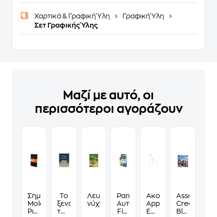
Χαρτικά & Γραφική Ύλη
Γραφική Ύλη
Σετ Γραφικής Ύλης
Μαζί με αυτό, οι
περισσότεροι αγοράζουν
Σημειωματάριο
Το
Λευκές
Panini
Ακουστικά
Assassin's
Moleskine
ξενοδοχείο
νύχτες
Αυτοκόλλητα
Apple
Creed
Ριγέ
των
Fifa
Earpods
Black