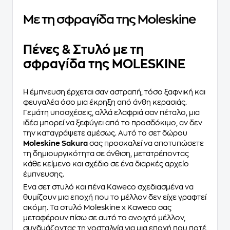
Με τη σφραγίδα της Moleskine
Πένες & Στυλό με τη
σφραγίδα της MOLESKINE
Η έμπνευση έρχεται σαν αστραπή, τόσο ξαφνική και
φευγαλέα όσο μια έκρηξη από άνθη κερασιάς.
Γεμάτη υποσχέσεις, αλλά ελαφριά σαν πέταλο, μια
ιδέα μπορεί να ξεφύγει από το προσδόκιμο, αν δεν
την καταγράψετε αμέσως. Αυτό το σετ δώρου
Moleskine Sakura
σας προσκαλεί να αποτυπώσετε
τη δημιουργικότητα σε άνθιση, μετατρέποντας
κάθε κείμενο και σχέδιο σε ένα διαρκές αρχείο
έμπνευσης.
Ένα σετ στυλό και πένα Kaweco σχεδιασμένα να
θυμίζουν μια εποχή που το μέλλον δεν είχε γραφτεί
ακόμη. Τα στυλό Moleskine x Kaweco σας
μεταφέρουν πίσω σε αυτό το ανοιχτό μέλλον,
συνδυάζοντας τη νοσταλγία για μια εποχή που ποτέ