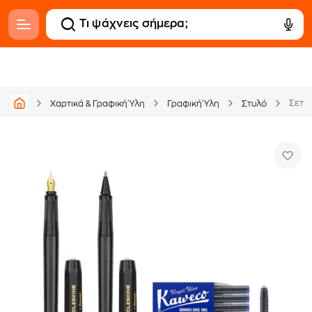
Σετ M
Χαρτικά & Γραφική Ύλη
Γραφική Ύλη
Στυλό