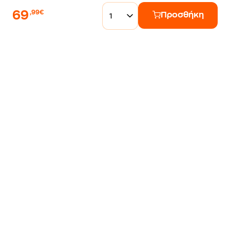
69
,99€
Προσθήκη
1