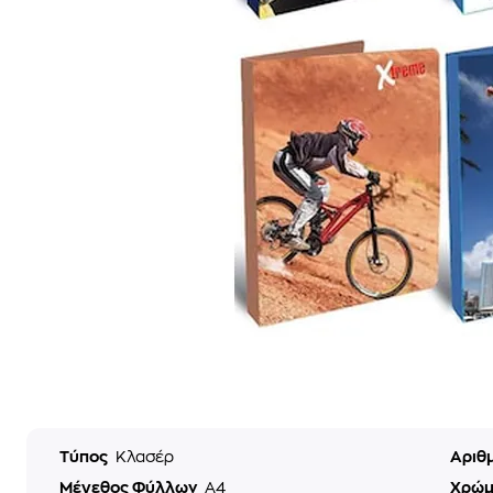
Τύπος
Κλασέρ
Αριθ
Μέγεθος Φύλλων
A4
Χρώ