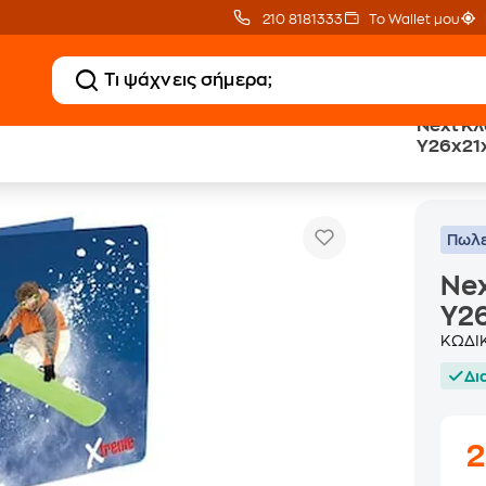
210 8181333
Το Wallet μου
Next Κλ
Υ26x21
Next Κλασερ "xtreme" με 2 Κρικους Υ26x21x3εκ.
Πωλε
Nex
Υ26
ΚΩΔΙ
Δι