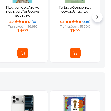
Πώς να τους λες να
Το ξενοδοχείο των
πάνε να γ*μηθούνε
συναισθημάτων
ευγενικά
4.7
(6)
4.8
(346)
Τιμή εκδότη: 16.61€
Τιμή εκδότη: 15.50€
14
11
,99€
,40€