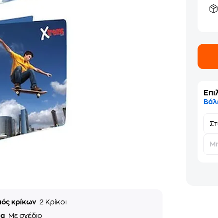
Επι
Βάλ
Σ
Μη
μός κρίκων
2 Κρίκοι
μα
Με σχέδιο