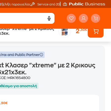
Εξέλιξη παραγγελίας
Service από 20'
ασερ "xtreme" με 2 Κρικους
2
,50€
x3εκ.
ίται από Public Partner
t Κλασερ "xtreme" με 2 Κρικους
x21x3εκ.
ΚΟΣ:
MRK1654800
αθέσιμο για αποστολή
2
,50€