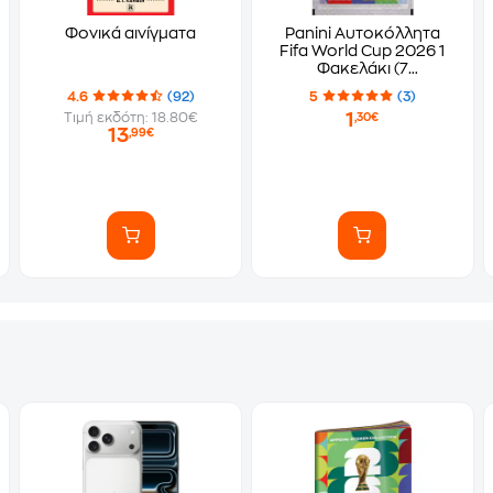
Φονικά αινίγματα
Panini Αυτοκόλλητα
Fifa World Cup 2026 1
Φακελάκι (7
Αυτοκόλλητα)
4.6
(92)
5
(3)
1
Τιμή εκδότη: 18.80€
,30€
13
,99€