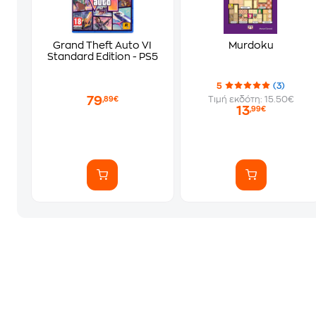
Grand Theft Auto VI
Murdoku
Standard Edition - PS5
5
(3)
79
Τιμή εκδότη: 15.50€
,89€
13
,99€