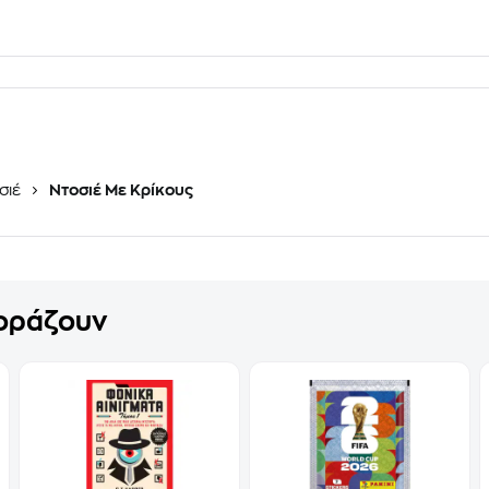
σιέ
Ντοσιέ Με Κρίκους
γοράζουν