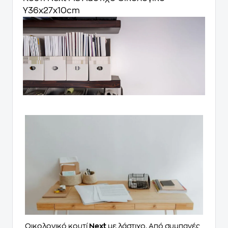
Υ36x27x10cm
Οικολογικό κουτί
Next
με λάστιχο. Από συμπαγές