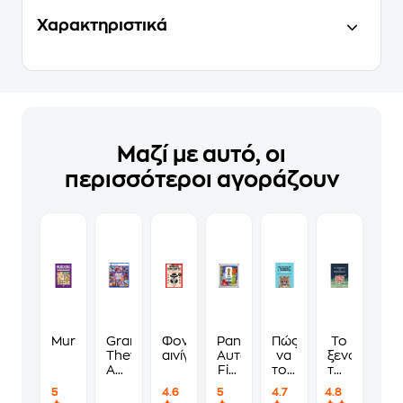
Χαρακτηριστικά
Μαζί με αυτό, οι
περισσότεροι αγοράζουν
Murdoku
Grand
Φονικά
Panini
Πώς
Το
Theft
αινίγματα
Αυτοκόλλητα
να
ξενοδοχείο
Auto
Fifa
τους
των
VI
World
λες
συναισθημ
5
4.6
5
4.7
4.8
Standard
Cup
να