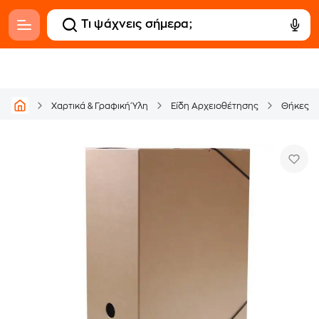
Χαρτικά & Γραφική Ύλη
Είδη Αρχειοθέτησης
Θήκες Ε