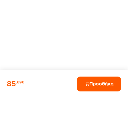
85
,89€
Προσθήκη