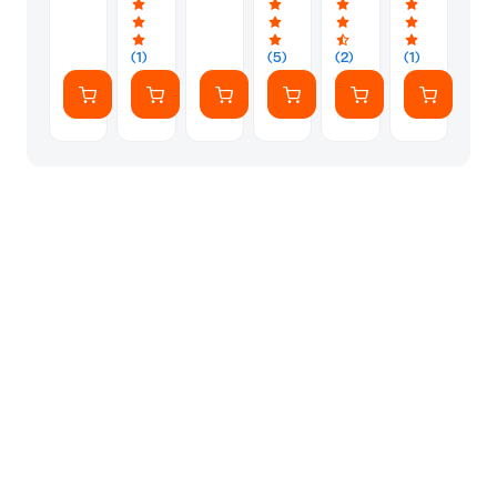
-
HD
(DJI
Μαύρο
-
RC-
Μαύρο
N3)
(1)
(5)
(2)
(1)
-
Gray