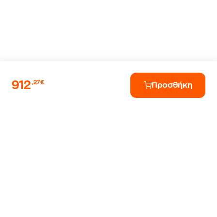
912
,27€
Προσθήκη