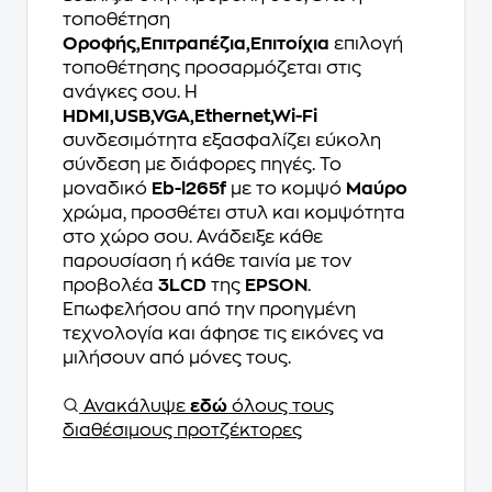
τοποθέτηση
Οροφής,Επιτραπέζια,Επιτοίχια
επιλογή
τοποθέτησης προσαρμόζεται στις
ανάγκες σου. Η
HDMI,USB,VGA,Ethernet,Wi-Fi
συνδεσιμότητα εξασφαλίζει εύκολη
σύνδεση με διάφορες πηγές. Το
μοναδικό
Eb-l265f
με το κομψό
Μαύρο
χρώμα, προσθέτει στυλ και κομψότητα
στο χώρο σου. Ανάδειξε κάθε
παρουσίαση ή κάθε ταινία με τον
προβολέα
3LCD
της
EPSON
.
Επωφελήσου από την προηγμένη
τεχνολογία και άφησε τις εικόνες να
μιλήσουν από μόνες τους.
Ανακάλυψε
εδώ
όλους τους
διαθέσιμους προτζέκτορες