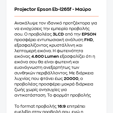
Projector Epson Eb-l265f - Μαύρο
Ανακάλυψε τον ιδανικό προτζέκτορα για
να ενισχύσεις την εμπειρία προβολής
σου. Ο προβολέας
3LCD
από την
EPSON
προσφέρει εντυπωσιακή ανάλυση
FHD
,
εξασφαλίζοντας κρυστάλλινη και
λεπτομερή εικόνα. Η φωτεινότητα
εικόνας
4.600 Lumen
εξασφαλίζει ότι η
εικόνα σου θα είναι φωτεινή και
ευανάγνωστη ανεξαρτήτως των
συνθηκών περιβάλλοντος. Με διάρκεια
λυχνίας που φτάνει έως
20000
, ο
προβολέας προσφέρει μακρά διάρκεια
ζωής χωρίς ανησυχίες για
αντικατάσταση. To φορμάτ προβολής
Το format προβολής
16:9
επιτρέπει
ευελιξία στην προβολή σου, ενώ η