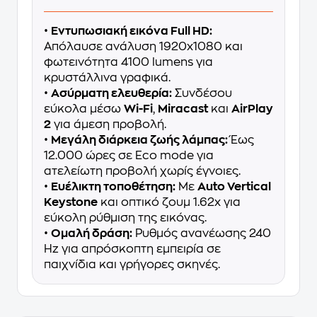
•
Εντυπωσιακή εικόνα Full HD:
Απόλαυσε ανάλυση 1920x1080 και
φωτεινότητα 4100 lumens για
κρυστάλλινα γραφικά.
•
Ασύρματη ελευθερία:
Συνδέσου
εύκολα μέσω
Wi-Fi
,
Miracast
και
AirPlay
2
για άμεση προβολή.
•
Μεγάλη διάρκεια ζωής λάμπας:
Έως
12.000 ώρες σε Eco mode για
ατελείωτη προβολή χωρίς έγνοιες.
•
Ευέλικτη τοποθέτηση:
Με
Auto Vertical
Keystone
και οπτικό ζουμ 1.62x για
εύκολη ρύθμιση της εικόνας.
•
Ομαλή δράση:
Ρυθμός ανανέωσης 240
Hz για απρόσκοπτη εμπειρία σε
παιχνίδια και γρήγορες σκηνές.