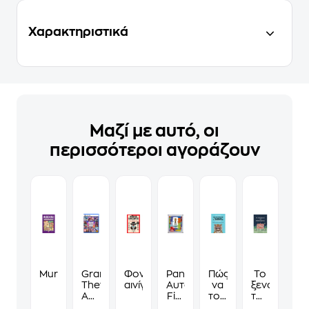
Χαρακτηριστικά
Μαζί με αυτό, οι
περισσότεροι αγοράζουν
Murdoku
Grand
Φονικά
Panini
Πώς
Το
Theft
αινίγματα
Αυτοκόλλητα
να
ξενοδοχείο
Auto
Fifa
τους
των
VI
World
λες
συναισθημ