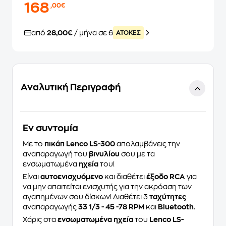
168
,00€
από
28,00€
/ μήνα σε 6
ATOKEΣ
Αναλυτική Περιγραφή
Eν συντομία
Με το
πικάπ
Lenco
LS-300
απολαμβάνεις την
αναπαραγωγή του
βινυλίου
σου με τα
ενσωματωμένα
ηχεία
του!
Είναι
αυτοενισχυόμενο
και διαθέτει
έξοδο RCA
για
να μην απαιτείται ενισχυτής για την ακρόαση των
αγαπημένων σου δίσκων! Διαθέτει 3
ταχύτητες
αναπαραγωγής
33 1/3 - 45 -78 RPM
και
Bluetooth
.
Χάρις στα
ενσωματωμένα
ηχεία
του
Lenco
LS-