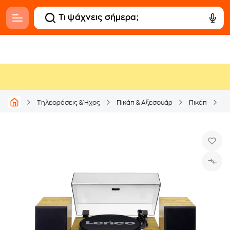
Π
Τηλεοράσεις & Ήχος
Πικάπ & Αξεσουάρ
Πικάπ