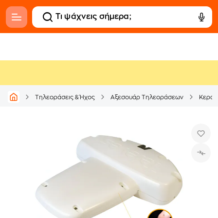
Τηλεοράσεις & Ήχος
Αξεσουάρ Τηλεοράσεων
Κεραί