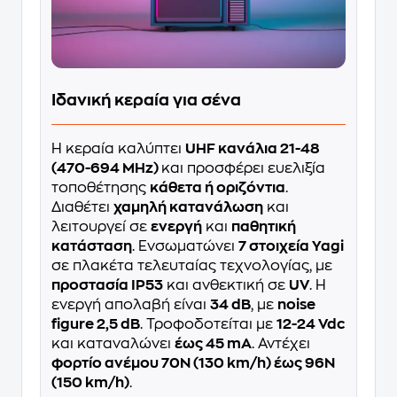
Ιδανική κεραία για σένα
Η κεραία καλύπτει
UHF κανάλια 21-48
(470-694 MHz)
και προσφέρει ευελιξία
τοποθέτησης
κάθετα ή οριζόντια
.
Διαθέτει
χαμηλή κατανάλωση
και
λειτουργεί σε
ενεργή
και
παθητική
κατάσταση
. Ενσωματώνει
7 στοιχεία Yagi
σε πλακέτα τελευταίας τεχνολογίας, με
προστασία IP53
και ανθεκτική σε
UV
. Η
ενεργή απολαβή είναι
34 dB
, με
noise
figure 2,5 dB
. Τροφοδοτείται με
12-24 Vdc
και καταναλώνει
έως 45 mA
. Αντέχει
φορτίο ανέμου 70N (130 km/h) έως 96N
(150 km/h)
.