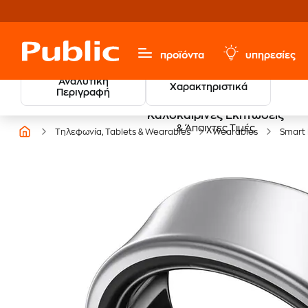
προϊόντα
υπηρεσίες
Αναλυτική
Χαρακτηριστικά
Περιγραφή
Καλοκαιρινές Εκπτώσεις
& Άπαιχτες Τιμές
Τηλεφωνία, Tablets & Wearables
Wearables
Smart 