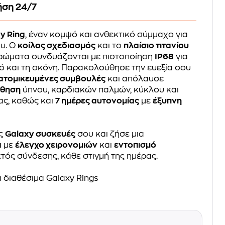
ήση 24/7
y Ring
, έναν κομψό και ανθεκτικό σύμμαχο για
υ. Ο
κοίλος σχεδιασμός
και το
πλαίσιο τιτανίου
χρώματα συνδυάζονται με πιστοποίηση
IP68
για
ό και τη σκόνη. Παρακολούθησε την ευεξία σου
ατομικευμένες συμβουλές
και απόλαυσε
ύθηση
ύπνου, καρδιακών παλμών, κύκλου και
ας, καθώς και
7 ημέρες αυτονομίας
με
έξυπνη
ις
Galaxy συσκευές
σου και ζήσε μια
α
με
έλεγχο χειρονομιών
και
εντοπισμό
τός σύνδεσης, κάθε στιγμή της ημέρας.
 διαθέσιμα Galaxy Rings