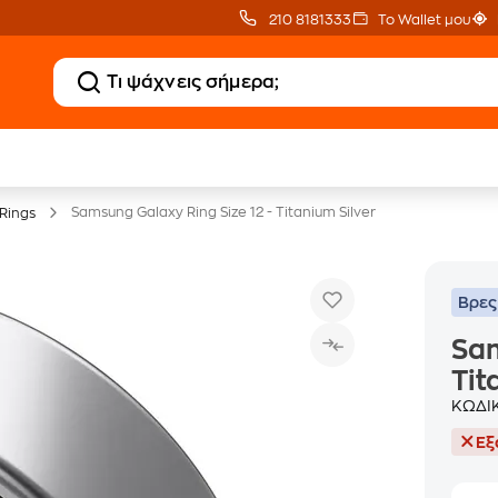
210 8181333
Το Wallet μου
Δώρο ΑΙ courses
Δωρεάν BoxNow
αξίας 150€
για 1 χρόνο!
Samsung Galaxy Ring Size 12 - Titanium Silver
Rings
Βρες
Sam
Tit
ΚΩΔΙ
Εξ