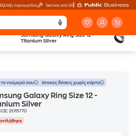
Εξέλιξη παραγγελίας
Service από 20'
Samsung Galaxy Ring Size 12 -
Trade & Save
Titanium Silver
επιστροφή κινητού
 το νούμερό σου
Άτοκες δόσεις χωρίς κάρτα
sung Galaxy Ring Size 12 -
anium Silver
ΚΟΣ:
2015770
αντλήθηκε