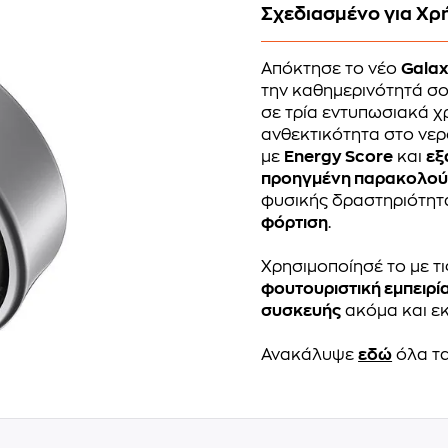
Σχεδιασμένο για Χρ
Απόκτησε το νέο
Galax
την καθημερινότητά σο
σε τρία εντυπωσιακά 
ανθεκτικότητα στο νερ
με
Energy Score
και
εξ
προηγμένη παρακολο
φυσικής δραστηριότητ
φόρτιση
.
Χρησιμοποίησέ το με τ
φουτουριστική εμπειρί
συσκευής
ακόμα και εκ
Ανακάλυψε
εδώ
όλα τα