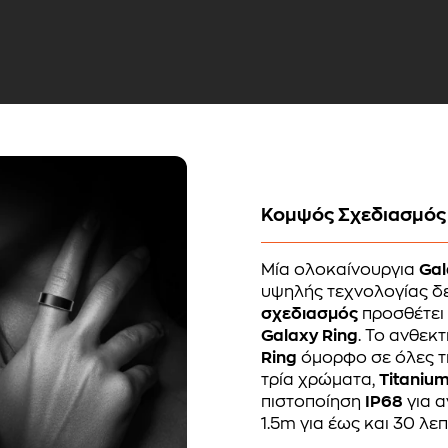
Κομψός Σχεδιασμός 
Μία ολοκαίνουργια
Ga
υψηλής τεχνολογίας δε
σχεδιασμός
προσθέτει 
Galaxy Ring
. Το ανθεκ
Ring
όμορφο σε όλες τι
τρία χρώματα,
Titanium
πιστοποίηση
IP68
για α
1.5m για έως και 30 λεπ