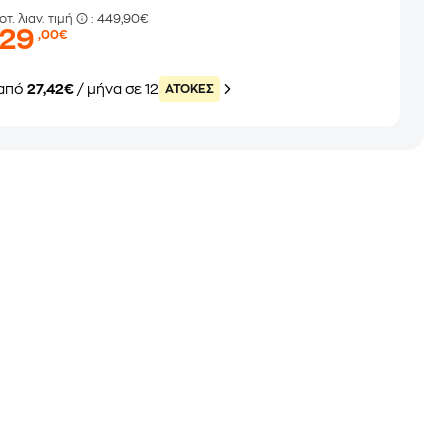
οτ. λιαν. τιμή
: 449,90€
329
,00€
από
27,42€
/ μήνα σε 12
ATOKEΣ