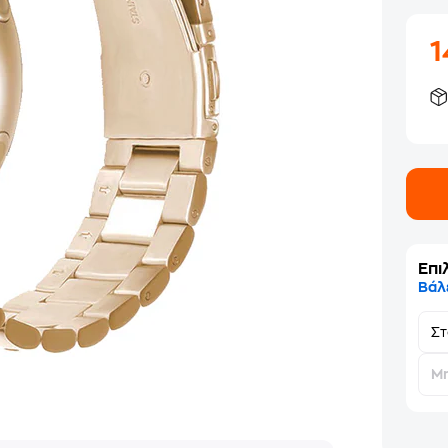
Επι
Βάλ
Σ
Μη