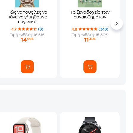
Πώς να τους λες να
Το ξενοδοχείο των
πάνε να γ*μηθούνε
συναισθημάτων
ευγενικά
4.7
(6)
4.8
(346)
Τιμή εκδότη: 16.61€
Τιμή εκδότη: 15.50€
14
11
,99€
,40€