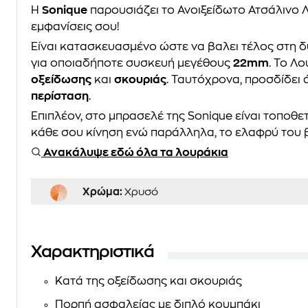
Η
Sonique
παρουσιάζει το Ανοιξείδωτο Ατσάλινο Λ
εμφανίσεις σου!
Είναι κατασκευασμένο ώστε να βαλει τέλος στη 
για οποιαδήποτε συσκευή μεγέθους
22mm
. Το Λο
οξείδωσης
και
σκουριάς
. Ταυτόχρονα, προσδίδει
περίσταση
.
Επιπλέον, στο μπρασελέ της Sonique είναι τοποθ
κάθε σου κίνηση ενώ παράλληλα, το ελαφρύ του 
Ανακάλυψε εδώ όλα τα λουράκια
Χρώμα:
Χρυσό
Χαρακτηριστικά
Κατά της οξείδωσης και σκουριάς
Πορπή ασφαλείας με διπλό κουμπάκι