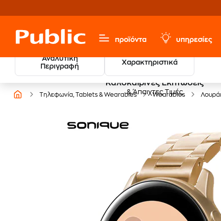
προϊόντα
υπηρεσίες
Αναλυτική
Χαρακτηριστικά
Περιγραφή
Καλοκαιρινές Εκπτώσεις
& Άπαιχτες Τιμές
Τηλεφωνία, Tablets & Wearables
Wearables
Λουρά