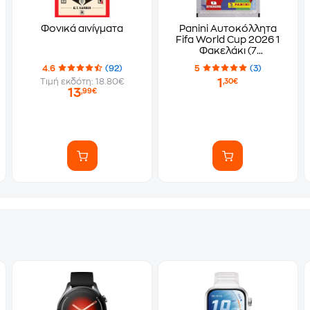
Φονικά αινίγματα
Panini Αυτοκόλλητα
Fifa World Cup 2026 1
Φακελάκι (7
Αυτοκόλλητα)
4.6
(92)
5
(3)
1
Τιμή εκδότη: 18.80€
,30€
13
,99€