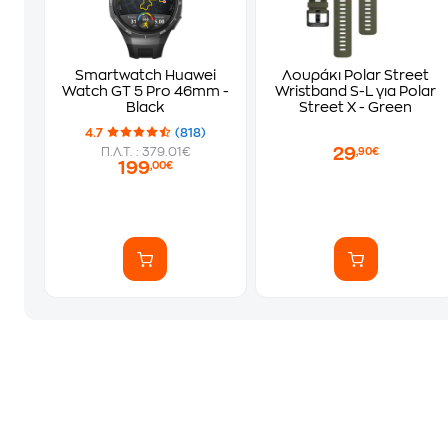
Smartwatch Huawei
Λουράκι Polar Street
Watch GT 5 Pro 46mm -
Wristband S-L για Polar
Black
Street X - Green
4.7
(818)
29
Π.Λ.Τ. : 379.01€
,90€
199
,00€