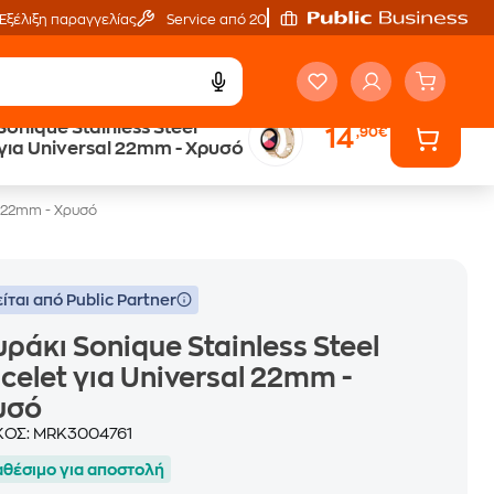
Εξέλιξη παραγγελίας
Service από 20'
onique Stainless Steel
14
,90€
Trade & Save
 για Universal 22mm - Χρυσό
επιστροφή κινητού
al 22mm - Χρυσό
ίται από Public Partner
ράκι Sonique Stainless Steel
celet για Universal 22mm -
υσό
ΚΟΣ:
MRK3004761
αθέσιμο για αποστολή