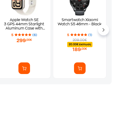
Apple Watch SE
Smartwatch Xiaomi
3 GPS 44mm Starlight
Watch S5 46mm - Black
Aluminum Case with
Starlight Sport Band -
5
(6)
5
(1)
S/M
299
209.00€
,00€
20.00€ έκπτωση
189
,00€