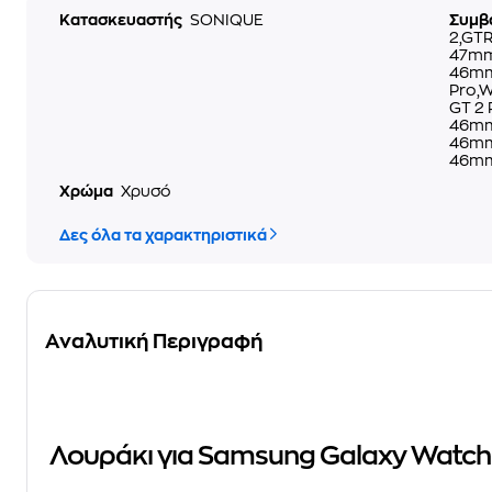
Κατασκευαστής
SONIQUE
Συμβ
2,GTR
47mm
46mm
Pro,
GT 2
46mm
46mm
46mm,
Χρώμα
Χρυσό
Δες όλα τα χαρακτηριστικά
Αναλυτική Περιγραφή
Λουράκι για Samsung Galaxy Watch