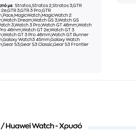
ατό με
Stratos,Stratos 2,Stratos 3,GTR
 2e,GTR 3,GTR 3 Pro,GTR
,Pace,MagicWatch,MagicWatch 2
,Watch Dream,Watch GS 3,Watch GS
Watch 3,Watch 3 Pro,Watch GT 46mm,Watch
 Pro 46mm,Watch GT 2e,Watch GT 3
,Watch GT 3 Pro 46mm,Watch GT Runner
,Galaxy Watch3 45mm,Galaxy Watch
Gear S3,Gear S3 Classic,Gear S3 Frontier
 / Huawei Watch - Χρυσό