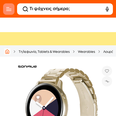
Τηλεφωνία, Tablets & Wearables
Wearables
Λουράκι