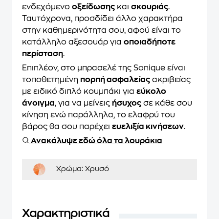
ενδεχόμενο
οξείδωσης
και
σκουριάς
.
Ταυτόχρονα, προσδίδει άλλο χαρακτήρα
στην καθημερινότητα σου, αφού είναι το
κατάλληλο αξεσουάρ για
οποιαδήποτε
περίσταση
.
Επιπλέον, στο μπρασελέ της Sonique είναι
τοποθετημένη
πορπή ασφαλείας
ακριβείας
με ειδικό διπλό κουμπάκι για
εύκολο
άνοιγμα
, για να μείνεις
ήσυχος
σε κάθε σου
κίνηση ενώ παράλληλα, το ελαφρύ του
βάρος θα σου παρέχει
ευελιξία κινήσεων
.
Ανακάλυψε εδώ όλα τα λουράκια
Χρώμα:
Χρυσό
Χαρακτηριστικά