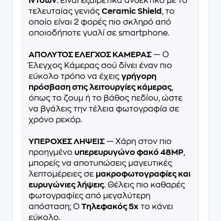
ιντσών
. Είναι εξαιρετικά ανθεκτικό με το
τελευταίας γενιάς
Ceramic Shield
, το
οποίο είναι 2 φορές πιο σκληρό από
οποιοδήποτε γυαλί σε smartphone.
ΑΠΟΛΥΤΟΣ ΕΛΕΓΧΟΣ ΚΑΜΕΡΑΣ
— Ο
Έλεγχος Κάμερας σού δίνει έναν πιο
εύκολο τρόπο να έχεις
γρήγορη
πρόσβαση στις λειτουργίες κάμερας
,
όπως το ζουμ ή το βάθος πεδίου, ώστε
να βγάλεις την τέλεια φωτογραφία σε
χρόνο ρεκόρ.
ΥΠΕΡΟΧΕΣ ΛΗΨΕΙΣ
— Χάρη στον πιο
προηγμένο
υπερευρυγώνο φακό 48MP
,
μπορείς να αποτυπώσεις μαγευτικές
λεπτομέρειες σε
μακροφωτογραφίες και
ευρυγώνιες λήψεις
. Θέλεις πιο καθαρές
φωτογραφίες από μεγαλύτερη
απόσταση; Ο
Τηλεφακός 5x
το κάνει
εύκολο.