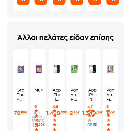
Άλλοι πελάτες είδαν επίσης
Grand
Murdoku
Apple
Panini
Apple
Panini
Theft
iPhone
Αυτοκόλλητα
iPhone
Αυτοκόλλη
Auto
17
Fifa
17
Fifa
VI
Pro
World
Pro
World
5
4.6
4.7
5
Standard
Max
Cup
256GB
Cup
79
1.499
2
1.349
1
Τιμή
,89€
,00€
,90€
,00€
,30€
Edition
256GB
2026
-
2026
εκδότη:
-
-
Album
Silver
1
15.50€
PS5
Silver
Φακελάκι
13
(2113)
,99€
(7