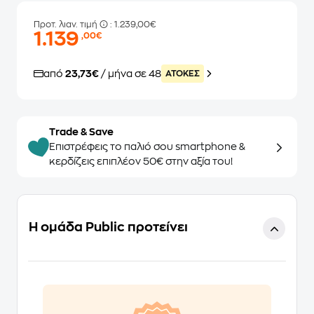
Προτ. λιαν. τιμή
: 1.239,00€
1.139
,00€
από
23,73€
/ μήνα σε 48
ATOKEΣ
Trade & Save
Επιστρέφεις το παλιό σου smartphone &
κερδίζεις επιπλέον 50€ στην αξία του!
Η ομάδα Public προτείνει