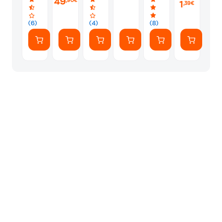
49
,90€
1
Charcoal
-
Blue
,39€
Dark
Night
(6)
(4)
(8)
Grey