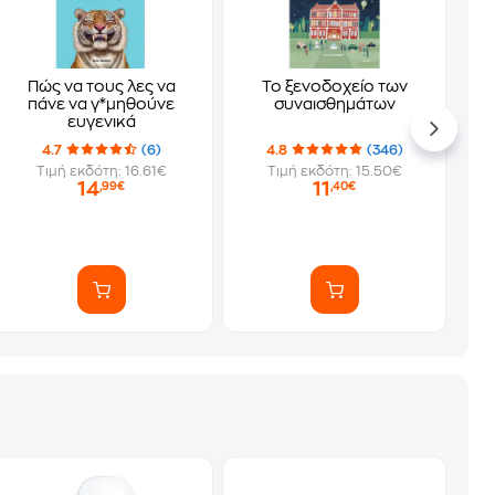
Πώς να τους λες να
Το ξενοδοχείο των
πάνε να γ*μηθούνε
συναισθημάτων
ευγενικά
4.7
(6)
4.8
(346)
Τιμή εκδότη: 16.61€
Τιμή εκδότη: 15.50€
14
11
,99€
,40€