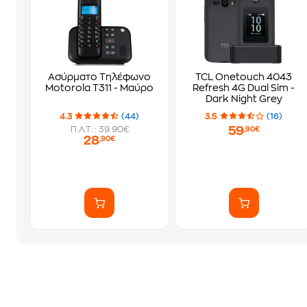
Ασύρματο Τηλέφωνο
TCL Onetouch 4043
Motorola T311 - Μαύρο
Refresh 4G Dual Sim -
Dark Night Grey
4.3
(44)
3.5
(16)
59
Π.Λ.Τ. : 39.90€
,90€
28
,90€