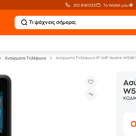
210 8181333
Το Wallet μου
Δώρο ΑΙ courses
Δωρεάν BoxNow
αξίας 150€
για 1 χρόνο!
Ασύρματο Τηλέφωνο IP VoIP Yealink W59R 
Ενσύρματα Τηλέφωνα
Ασύ
W5
ΚΩΔΙ