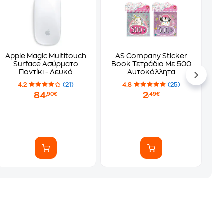
Apple Magic Multitouch
AS Company Sticker
Surface Ασύρματο
Book Τετράδιο Με 500
Ποντίκι - Λευκό
Αυτοκόλλητα
4.2
(21)
4.8
(25)
84
2
,90€
,49€