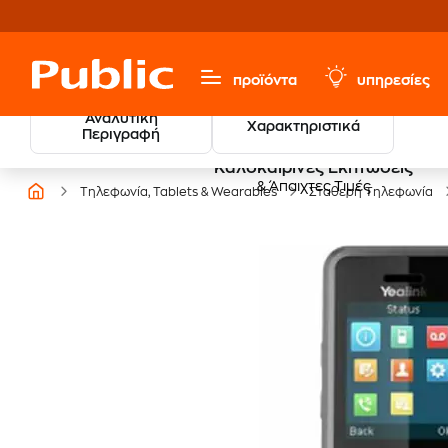
προϊόντα
υπηρεσίες
Αναλυτική
Χαρακτηριστικά
Περιγραφή
Καλοκαιρινές Εκπτώσεις
& Άπαιχτες Τιμές
Τηλεφωνία, Tablets & Wearables
Σταθερή Τηλεφωνία