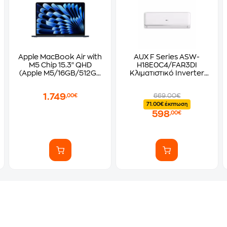
Apple MacBook Air with
AUX F Series ASW-
M5 Chip 15.3" QHD
H18E0C4/FAR3DI
(Apple M5/16GB/512GB
Κλιματιστικό Inverter
SSD/MacOS) Midnight
18.000 BTU A++/A+++ με
WiFi
1.749
669.00€
,00€
71.00€ έκπτωση
598
,00€