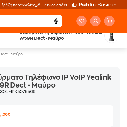
Εξέλιξη παραγγελίας
Service από 20'
Ασύρματο Τηλέφωνο IP VoIP Yealink
Trade & Save
W59R Dect - Μαύρο
επιστροφή κινητού
Dect - Μαύρο
ρματο Τηλέφωνο IP VoIP Yealink
9R Dect - Μαύρο
ΚΟΣ:
MRK3075509
0
,00€