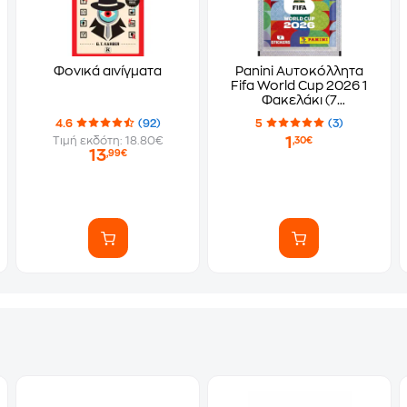
Φονικά αινίγματα
Panini Αυτοκόλλητα
Fifa World Cup 2026 1
Φακελάκι (7
Αυτοκόλλητα)
4.6
(92)
5
(3)
1
Τιμή εκδότη: 18.80€
,30€
13
,99€