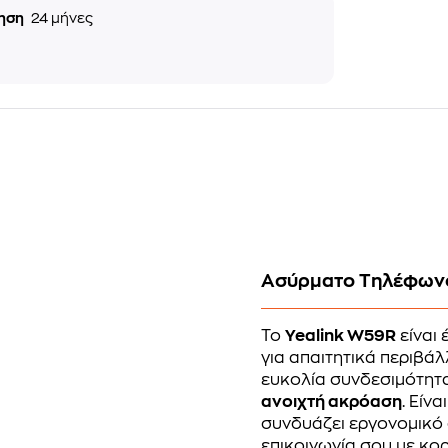
ηση
24 μήνες
Ασύρματο Τηλέφωνο
Το
Yealink W59R
είναι
για απαιτητικά περιβάλ
ευκολία συνδεσιμότητα
ανοιχτή ακρόαση
. Είν
συνδυάζει εργονομικό
επικοινωνία σου με κο