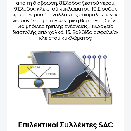
από τη διάβρωση. 8.Έξοδος ζεστού νερού.
9.Έξοδος κλειστού κυκλώματος. 10.Είσοδος
κρύου νερού. 11.Εναλλάκτης επισμαλτωμένος
για σύνδεση με την κεντρική θέρμανση (μόνο
για μπόϊλερ τριπλής ενέργειας). 12.Δοχείο
διαστολής από χαλκό. 13. Βαλβίδα ασφαλείας
κλειστού κυκλώματος.
Επιλεκτικοί Συλλέκτες SAC