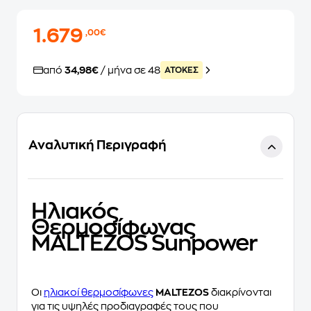
1.679
,00€
από
34,98€
/ μήνα σε 48
ATOKEΣ
Αναλυτική Περιγραφή
Ηλιακός
Θερμοσίφωνας
MALTEZOS Sunpower
Οι
ηλιακοί θερμοσίφωνες
MALTEZOS
διακρίνονται
για τις υψηλές προδιαγραφές τους που