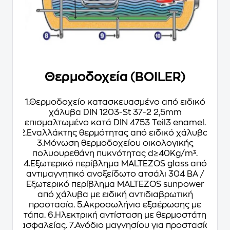
Θερμοδοχεία (BOILER)
1.Θερμοδοχείο κατασκευασμένο από ειδικό
χάλυβα DIN 1203-St 37-2 2,5mm
επισμαλτωμένο κατά DIN 4753 Teil3 enamel.
2.Εναλλάκτης θερμότητας από ειδικό χάλυβα.
3.Μόνωση θερμοδοχείου οικολογικής
πολυουρεθάνη πυκνότητας d≥40Kg/m³.
4.Eξωτερικό περίβλημα MALTEZOS glass από
αντιμαγνητικό ανοξείδωτο ατσάλι 304 ΒΑ /
Εξωτερικό περίβλημα MALTEZOS sunpower
από χάλυβα με ειδική αντιδιαβρωτική
προστασία. 5.Ακροσωλήνιο εξαέρωσης με
τάπα. 6.Ηλεκτρική αντίσταση με θερμοστάτη
ασφαλείας. 7.Ανόδιο μαγνησίου για προστασία