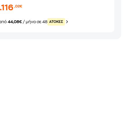
.116
,02€
από
44,08€
/ μήνα σε 48
ATOKEΣ