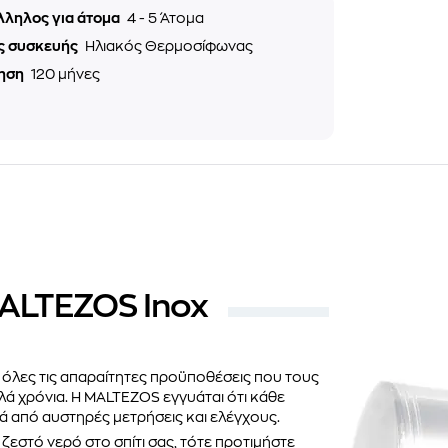
λληλος για άτομα
4 - 5 Άτομα
ς συσκευής
Ηλιακός Θερμοσίφωνας
ηση
120 μήνες
ALTEZOS Inox
όλες τις απαραίτητες προϋποθέσεις που τους
ά χρόνια. H MALTEZOS εγγυάται ότι κάθε
ρά από αυστηρές μετρήσεις και ελέγχους.
ζεστό νερό στο σπίτι σας, τότε προτιμήστε