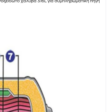
ανοξείδωτο χάλυβα 316L για συμπληρωματική πηγή