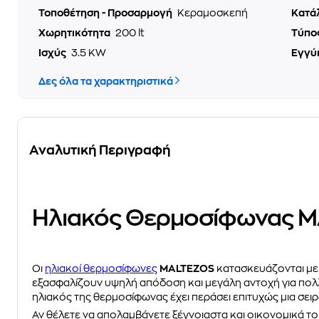
Τοποθέτηση - Προσαρμογή
Κεραμοσκεπή
Κατά
Χωρητικότητα
200 lt
Τύπο
Ισχύς
3.5 ΚW
Εγγύ
Δες όλα τα χαρακτηριστικά
Αναλυτική Περιγραφή
Ηλιακός Θερμοσίφωνας M
Οι
ηλιακοί θερμοσίφωνες
MALTEZOS
κατασκευάζονται με 
εξασφαλίζουν υψηλή απόδοση και μεγάλη αντοχή για πολλ
ηλιακός της θερμοσίφωνας έχει περάσει επιτυχώς μια σει
Αν θέλετε να απολαμβάνετε ξέγνοιαστα και οικονομικά το 