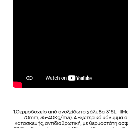
1.Θερμοδοχείο από ανοξείδωτο χάλυβα 316L HiM
70mm, 35-40Kg/m3). 4.Εξωτερικό κάλυμμα απ
κατασκευής, αντιδιαβρωτική, με θερμοστάτη ασφα