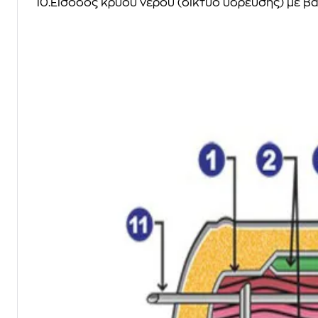
10.Είσοδος κρύου νερού (δίκτυο ύδρευσης) με β