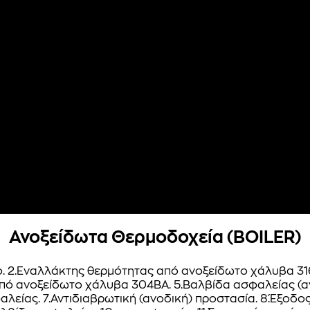
Ανοξείδωτα Θερμοδοχεία (BOILER)
o. 2.Εναλλάκτης θερμότητας από ανοξείδωτο χάλυβα 3
ό ανοξείδωτο χάλυβα 304ΒΑ. 5.Βαλβίδα ασφαλείας (ανα
λείας. 7.Αντιδιαβρωτική (ανοδική) προστασία. 8.Έξοδ