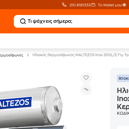
210 8181333
Το Wallet μου
Κλιματιστικά
20 € Public επιστροφ
με Δωρεάν Εγκατάσταση
με Snappi
Ηλιακός Θερμοσίφωνας MALTEZOS Inox 200L/2.7τμ Τρ
Θερμοσίφωνες
Άτοκ
Ηλ
Ino
Κε
ΚΩΔΙ