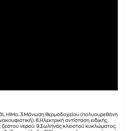
16L HiMo. 3.Μόνωση θερμοδοχείου (πολυουρεθάνη
κουφιστική). 6.Ηλεκτρική αντίσταση ειδικής
ος ζεστού νερού. 9.Σωλήνας κλειστού κυκλώματος.