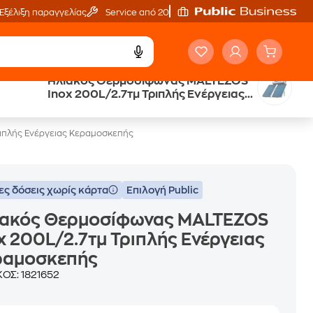
Εξέλιξη παραγγελίας
Service από 20'
Ηλιακός Θερμοσίφωνας MALTEZOS
ή
Άτοκες Δόσεις
Inox 200L/2.7τμ Τριπλής Ενέργειας
χωρίς κάρτα
Κεραμοσκεπής
ιπλής Ενέργειας Κεραμοσκεπής
ες δόσεις χωρίς κάρτα
Επιλογή Public
ιακός Θερμοσίφωνας MALTEZOS
x 200L/2.7τμ Τριπλής Ενέργειας
ραμοσκεπής
ΚΟΣ:
1821652