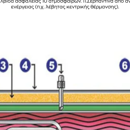
αλβίδα ασφαλείας 10 ατμοσφαιρών. 11.Σερπαντίνα από 
ενέργειας (π.χ. λέβητας κεντρικής θέρμανσης).