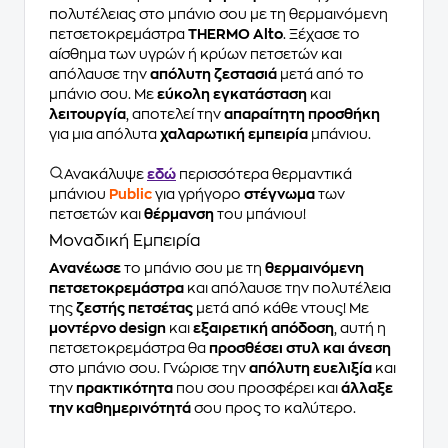
πολυτέλειας στο μπάνιο σου με τη θερμαινόμενη
πετσετοκρεμάστρα
THERMO Alto
. Ξέχασε το
αίσθημα των υγρών ή κρύων πετσετών και
απόλαυσε την
απόλυτη ζεστασιά
μετά από το
μπάνιο σου. Με
εύκολη εγκατάσταση
και
λειτουργία
, αποτελεί την
απαραίτητη προσθήκη
για μια απόλυτα
χαλαρωτική εμπειρία
μπάνιου.
Ανακάλυψε
εδώ
περισσότερα θερμαντικά
μπάνιου
Public
για γρήγορο
στέγνωμα
των
πετσετών και
θέρμανση
του μπάνιου!
Μοναδική Εμπειρία
Ανανέωσε
το μπάνιο σου με τη
θερμαινόμενη
πετσετοκρεμάστρα
και απόλαυσε την πολυτέλεια
της
ζεστής πετσέτας
μετά από κάθε ντους! Με
μοντέρνο design
και
εξαιρετική απόδοση
, αυτή η
πετσετοκρεμάστρα θα
προσθέσει στυλ και άνεση
στο μπάνιο σου. Γνώρισε την
απόλυτη ευελιξία
και
την
πρακτικότητα
που σου προσφέρει και
άλλαξε
την καθημερινότητά
σου προς το καλύτερο.