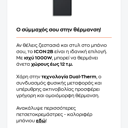
Ο σύμμαχός σου στην θέρμανση!
Αν θέλεις ζεστασιά και στυλ στο μπάνιο
σου, το
ICON 2B
είναι η ιδανική επιλογή.
Με
ισχύ 1000W
, μπορεί να θερμάνει
άνετα
χώρους έως 12 τ.μ.
Χάρη στην
τεχνολογία Dual-Therm
, ο
συνδυασμός φυσικής μεταφοράς και
υπέρυθρης ακτινοβολίας προσφέρει
γρήγορη και ομοιόμορφη θέρμανση.
Ανακάλυψε περισσότερες
πετσετοκρεμάστρες - καλοριφέρ
μπάνιου
εδώ
!