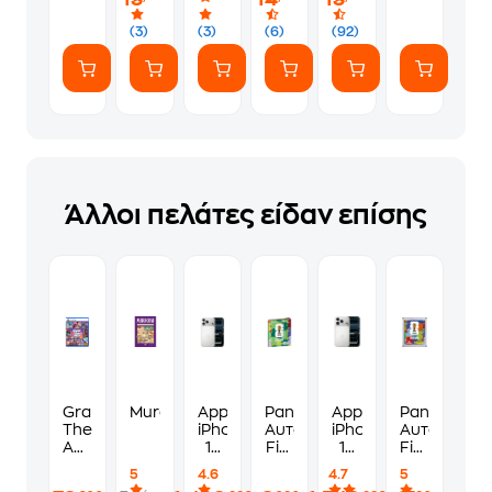
(7
ευγενικά
Αυτοκόλλητα)
(3)
(3)
(6)
(92)
Άλλοι πελάτες είδαν επίσης
Grand
Murdoku
Apple
Panini
Apple
Panini
Theft
iPhone
Αυτοκόλλητα
iPhone
Αυτοκόλλη
Auto
17
Fifa
17
Fifa
VI
Pro
World
Pro
World
5
4.6
4.7
5
Standard
Max
Cup
256GB
Cup