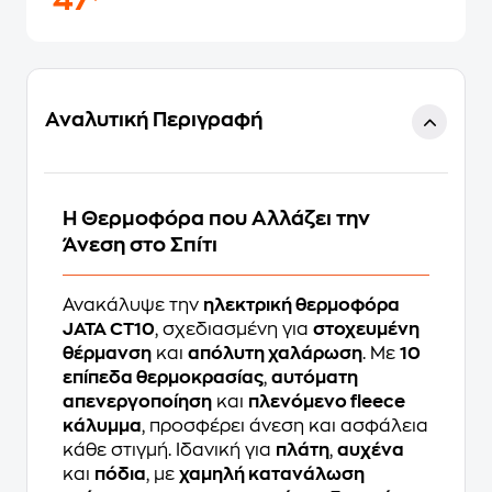
47
Αναλυτική Περιγραφή
Η Θερμοφόρα που Αλλάζει την
Άνεση στο Σπίτι
Ανακάλυψε την
ηλεκτρική θερμοφόρα
JATA CT10
, σχεδιασμένη για
στοχευμένη
θέρμανση
και
απόλυτη χαλάρωση
. Με
10
επίπεδα θερμοκρασίας
,
αυτόματη
απενεργοποίηση
και
πλενόμενο fleece
κάλυμμα
, προσφέρει άνεση και ασφάλεια
κάθε στιγμή. Ιδανική για
πλάτη
,
αυχένα
και
πόδια
, με
χαμηλή κατανάλωση