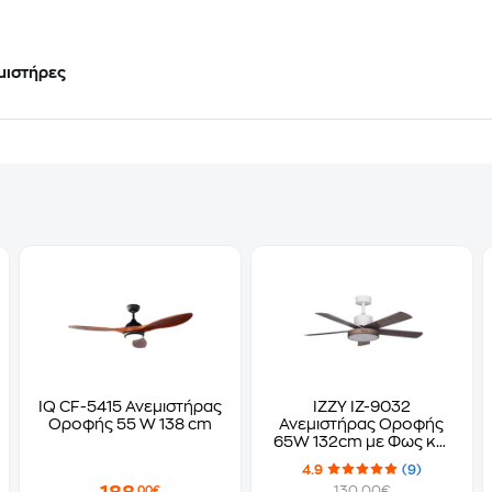
μιστήρες
IQ CF-5415 Ανεμιστήρας
IZZY IZ-9032
Οροφής 55 W 138 cm
Ανεμιστήρας Οροφής
65W 132cm με Φως και
Τηλεχειριστήριο
4.9
(9)
130.00€
,00€