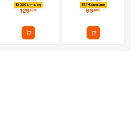
12.00€ έκπτωση
33.11€ έκπτωση
129
99
,00€
,89€