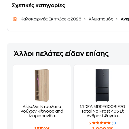
Σχετικές κατηγορίες
Καλοκαιρινές Εκπτώσεις 2026
Κλιματισμός
Ανε
Άλλοι πελάτες είδαν επίσης
Δίφυλλη Ντουλάπα
MIDEA MDRF600BIE70
Ρούχων Kitwood από
Total No Frost 435 Lt
Μοριοσανίδα
Ανθρακί Ψυγείο
80x50x190cm -
Ντουλάπα
5
(1)
Sonoma/Δρυς
,00€
,00€