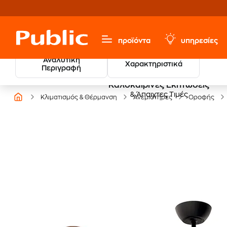
προϊόντα
υπηρεσίες
Αναλυτική
Χαρακτηριστικά
Περιγραφή
Καλοκαιρινές Εκπτώσεις
& Άπαιχτες Τιμές
Κλιματισμός & Θέρμανση
Ανεμιστήρες
Οροφής