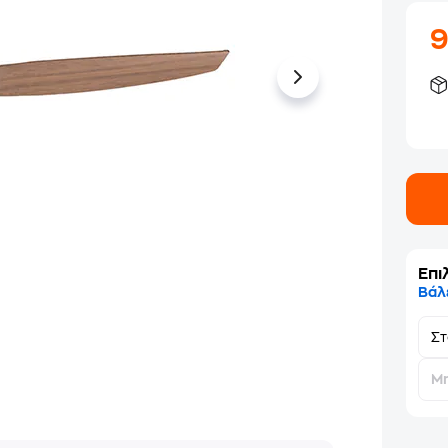
Επι
Βάλ
Σ
Μη