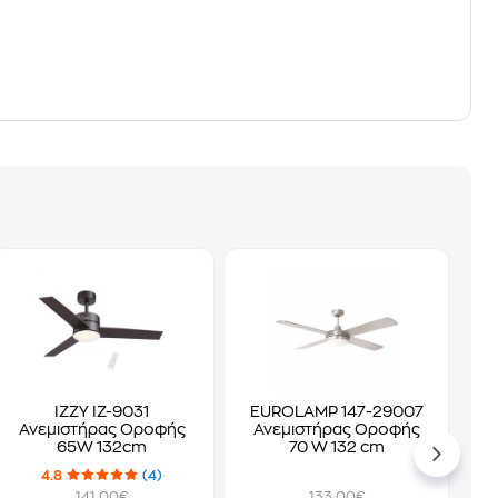
IZZY IZ-9031
EUROLAMP 147-29007
Ανεμιστήρας Οροφής
Ανεμιστήρας Οροφής
65W 132cm
70 W 132 cm
4.8
(4)
141.00€
133.00€