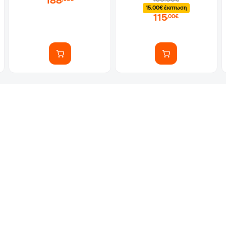
188
15.00€ έκπτωση
115
,00€