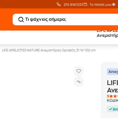
210 8181333
Το Wallet μου
LIFE APE
Κλιματιστικά
20 € Public επιστροφ
Ανεμιστή
με Δωρεάν Εγκατάσταση
με Snappi
LIFE APELIOTES NATURE Ανεμιστήρας Οροφής 31 W 132 cm
Άπαι
LI
Ανε
5
ΚΩΔΙ
Δι