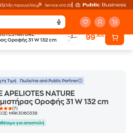
Εξέλιξη παραγγελίας
Service από 20'
LIOTES NATURE
99
,90€
ή
Άτοκες Δόσεις
ρας Οροφής 31 W 132 cm
χωρίς κάρτα
χτη Τιμή
Πωλείται από Public Partner
FE APELIOTES NATURE
μιστήρας Οροφής 31 W 132 cm
(7)
ΚΟΣ:
MRK3060338
αθέσιμο για αποστολή