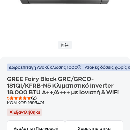
4
Δωροεπιταγή Ανακύκλωσης 100€
Άτοκες δόσεις χωρίς 
GREE Fairy Black GRC/GRCO-
181QI/KFRB-N5 Κλιματιστικό Inverter
18.000 BTU A++/A+++ με Ιονιστή & WiFi
5
(2)
ΚΩΔΙΚΟΣ:
1693401
Εξαντλήθηκε
Αναλυτική Περιγραφή
Χαρακτηριστικά