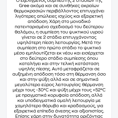
Ο εξελιγμένος συμπιεστής 2 σταδίων της
Gree ακόμα και σε συνθήκες ακραίων
θερμοκρασιών περιβάλλοντος επιτυγχάνει
λιγότερες απώλειες ισχύος και εξαιρετική
απόδοση. Χάρη στο μοναδικό
πατενταρισμένο σχεδιασμό του δεύτερου
θαλάμου, η συμπίεση του ψυκτικού υγρού
γίνεται σε 2 στάδια επιτυγχάνοντας
υψηλότερη πίεση λειτουργίας. Μετά την
συμπίεση στο πρώτο στάδιο το ψυκτικό
μέσο εμπλουτίζεται εκ νέου και εισέρχεται
στο δεύτερο στάδιο συμπίεσης όπου
καταλήγει και στην τελική κατάσταση
υψηλής πίεσης. Αυτό μεταφράζεται σε
αυξημένη απόδοση τόσο στη θέρμανση όσο
και στην ψύξη αλλά και σε σημαντικά
μεγαλύτερο εύρος λειτουργίας: θέρμανση
μέχρι τους -30°C και ψύξη μέχρι τους +52°C
με πραγματικά κορυφαία απόδοση, αλλά
και υποδειγματικά ομαλή λειτουργία με
χαμηλότερο θόρυβο και κραδασμούς, για
εξαιρετικά επίπεδα άνεσης και αξιοπιστίας.
Επίσης χάρη στην δυνατότητα οριζόντιας