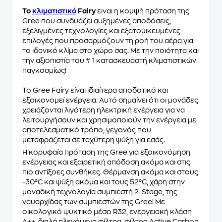
Το
κλιματιστικό
Fairy
ειναι η κομψή πρόταση της
Gree που συνδυάζει αυξημένες αποδόσεις,
εξελιγμένες τεχνολογίες και εξατομικευμένες
επιλογές που προσαρμόζουν τη ροή του αέρα για
το ιδανικό κλίμα στο χώρο σας. Με την ποιότητα και
την αξιοπιστία του # 1 κατασκευαστή κλιματιστικών
παγκοσμίως!
Το Gree Fairy είναι ιδιαίτερα αποδοτικό και
εξοικονομεί ενέργεια. Αυτό σημαίνει ότι οι μονάδες
χρειάζονται λιγότερη ηλεκτρική ενέργεια για να
λειτουργήσουν και χρησιμοποιούν την ενέργεια με
αποτελεσματικό τρόπο, γεγονός που
μεταφράζεται σε ταχύτερη ψύξη για εσάς.
Η κορυφαία πρόταση της Gree για εξοικονόμηση
ενέργειας και εξαιρετική απόδοση ακόμα και στις
πιο αντίξοες συνθήκες. Θέρμανση ακόμα και στους
-30°C και ψύξη ακόμα και τους 52°C, χάρη στην
μοναδική τεχνολογία συμπιεστή 2-Stage, της
ναυαρχίδας των συμπιεστών της Gree! Με
οικολογικό ψυκτικό µέσο R32, ενεργειακή κλάση
Α++, διπλά πλενόμενα φίλτρα, φίλτρα Active Carbon