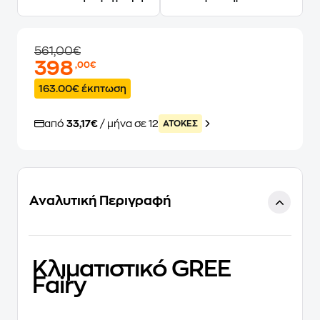
561,00€
398
,00€
163.00€ έκπτωση
από
33,17€
/ μήνα σε 12
ATOKEΣ
Αναλυτική Περιγραφή
Κλιματιστικό GREE
Fairy