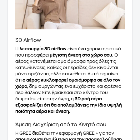
3D Αirflow
Η
λειτουργία 3D airflow
είναι ένα χαρακτηριστικό
που προσφέρει
μέγιστη άνεση στο χώρο σου.
Ο
αέρας κατανέμεται ομοιόμορφα προς όλες τις
κατευθύνσεις, καθώς οι περσίδες δεν κινούνται
μόνο οριζόντια, αλλά και κάθετα. Αυτό σημαίνει
ότι
ο αέρας κυκλοφορεί ομοιόμορφα σε όλο τον
χώρο,
δημιουργώντας ένα ευχάριστο και φρέσκο
περιβάλλον. Είτε βρίσκεσαι στο κέντρο του
δωματίου είτε στην άκρη, η
3D ροή αέρα
εξασφαλίζει ότι θα απολαμβάνεις την ίδια υψηλή
ποιότητα αέρα και άνεση.
Άμεση Διαχείριση από το Κινητό σου
H GREE διαθέτει την εφαρμογή GREE + για τον
απομακρυσμένο έλεγχο και την παρακολούθηση