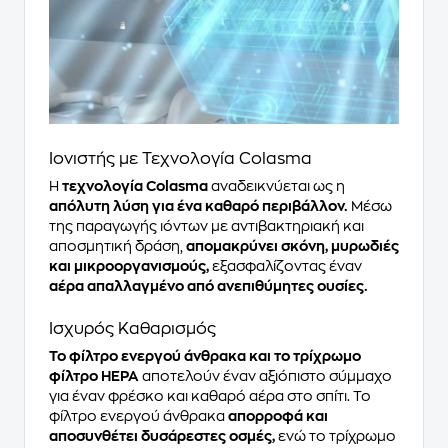
Ιονιστής με Τεχνολογία Colasma
Η
τεχνολογία Colasma
αναδεικνύεται ως η
απόλυτη λύση για ένα καθαρό περιβάλλον.
Μέσω
της παραγωγής ιόντων με αντιβακτηριακή και
αποσμητική δράση,
απομακρύνει σκόνη, μυρωδιές
και μικροοργανισμούς,
εξασφαλίζοντας έναν
αέρα απαλλαγμένο από ανεπιθύμητες ουσίες.
Ισχυρός Καθαρισμός
Το φίλτρο ενεργού άνθρακα και το τρίχρωμο
φίλτρο HEPA
αποτελούν έναν αξιόπιστο σύμμαχο
για έναν φρέσκο και καθαρό αέρα στο σπίτι. Το
φίλτρο ενεργού άνθρακα
απορροφά και
αποσυνθέτει δυσάρεστες οσμές,
ενώ το τρίχρωμο