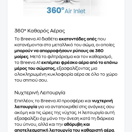
360° Καθαρός Αέρας
Το Breeva A1 διαθέτει
εκατοντάδες οπές
που
κατανέμονται στο μεταλλικό του σώμα, οι οποίες
μπορούν να απορροφήσουν ρύπους σε 360
μοίρες
. Μετά το φιλτράρισμα και τον καθαρισμό,
το Breeva A1
εκπέμπει φρέσκο αέρα από το επάνω
μέρος του σώματος,
εξασφαλίζοντας μια
ολοκληρωμένη κυκλοφορία αέρα σε όλο το χώρο
του σπιτιού σου.
Νυχτερινή Λειτουργία
Επιπλέον, το Breeva A1 προσφέρει και
νυχτερινή
λειτουργία
για να ανταποκριθεί στις ανάγκες σου
ακόμη και τις ώρες της νύχτας. Η λειτουργία αυτή
εξασφαλίζει όχι μόνο την άνεση κατά τη διάρκεια
του ύπνου, αλλά και την
αθόρυβη και
αποτελεσματική λειτουργία του καθαριστή αέρα
,