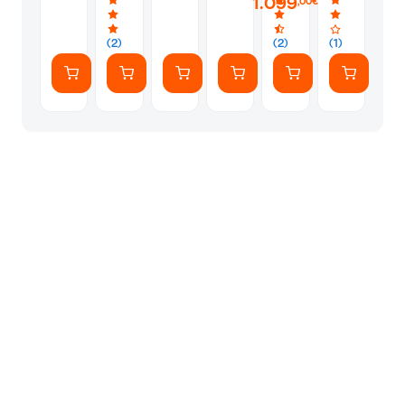
1.099
,00€
Vocabulary
και
of
Ryzen
(3
USB
Flea,
7-
books
First
the
250/16
(2)
(2)
(1)
in 1)
Austria
Red
GB/1
FA-
Hot
TB
3101
Chili
SSD/GeForce
Peppers
RTX
legend
5050/Win11Home)
Laptop