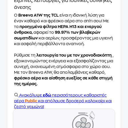
Έξυπνες λειτουργίες για ιδανικές συνθήκες
άνεσης
Ο
Breeva A1W της TCL
είναι η ιδανική λύση για
έναν καθαρό και φρέσκο αέρα στο σπίτι σου! Με
τα
προηγμένα φίλτρα HEPA H13 και ενεργού
άνθρακα,
αφαιρεί το
99.97% των βλαβερών
σωματιδίων
και αερίων, προσφέροντας μια υγιεινή
και ασφαλή περιβάλλοντα αναπνοή.
Ρύθμισε τη
λειτουργία του με τον χρονοδιακόπτη
,
εξοικονομώντας ενέργεια και εξασφαλίζοντας μια
συνεχή, ανανεωμένη ατμόσφαιρα στο χώρο σου.
Με τον Breeva A1W, θα απολαμβάνεις καθαρό,
φρέσκο αέρα και αίσθηση ευεξίας σε κάθε στιγμή
της ημέρας.
Ανακάλυψε
εδώ
περισσότερους καθαριστές
αέρα
Public
και απόλαυσε δροσερό καλοκαίρι και
ζεστό χειμώνα!